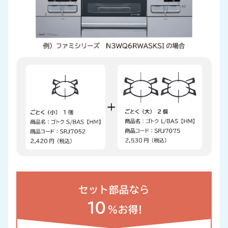
セット部品なら
10
%お得!