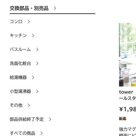
交換部品・別売品
コンロ
キッチン
バスルーム
洗面化粧台
給湯機器
小型湯沸器
towe
ールスタ
その他
¥1,9
新着
部品供給終了予定
強力マグ
すべての商品
壁面にピ