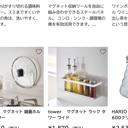
mlがすり切れる調味料
マグネット収納ツールを自由に
ワインボ
ー。スミまですくいや
組み合わせできるスチールパネ
ル ワイ
の角は、洗いやすく、
ル。 コンロ・シンク・調理場の
出し茶を
す。
奥を有効活用できます。...
という思
r マグネット 鍋蓋ホル
tower マグネット ラック タ
HARI
ワー
ワー ワイド
600ク
50
¥1,870
¥2,5