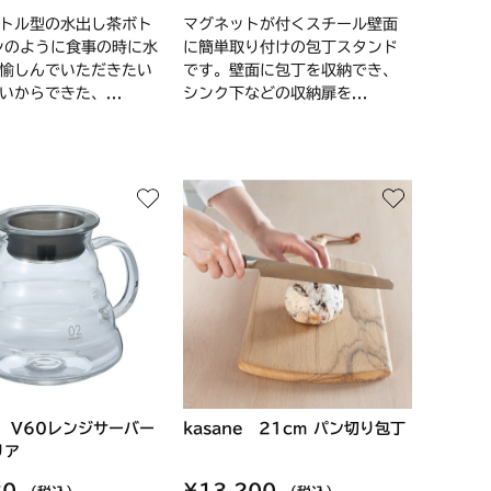
トル型の水出し茶ボト
マグネットが付くスチール壁面
ンのように食事の時に水
に簡単取り付けの包丁スタンド
愉しんでいただきたい
です。壁面に包丁を収納でき、
いからできた、...
シンク下などの収納扉を...
O V60レンジサーバー
kasane 21cm パン切り包丁
リア
30
¥13,200