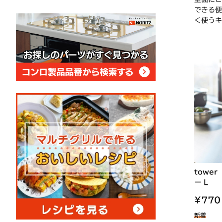
できる便
く使うキ
towe
ー L
¥77
新着