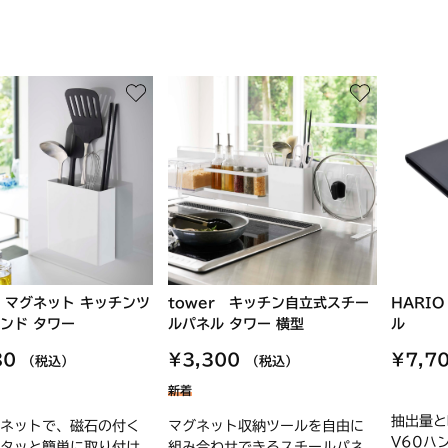
r マグネット キッチンツ
tower キッチン自立式スチー
HARI
ンド タワー
ルパネル タワー 横型
ル
80
¥3,300
¥7,7
（税込）
（税込）
新着
抽出量と
ネットで、磁石の付く
マグネット収納ツールを自由に
V60ハ
タッと簡単に取り付け
組み合わせできるスチールパネ