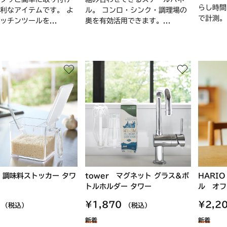
らし時間
利なアイテムです。 よ
ル。 コンロ・シンク・調理場の
で計測。
ッチンツールを...
奥を有効活用できます。...
r 調味料ストッカー タワ
tower マグネット グラス&ボ
HARI
トルホルダー タワー
ル オフ
0
¥1,870
¥2,2
（税込）
（税込）
新着
新着