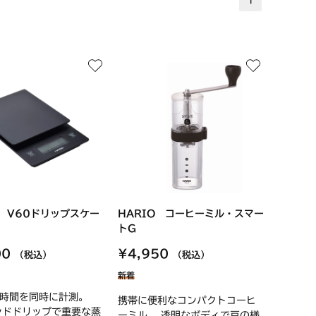
O V60ドリップスケー
HARIO コーヒーミル・スマー
トG
00
¥4,950
（税込）
（税込）
新着
時間を同時に計測。
携帯に便利なコンパクトコーヒ
ンドドリップで重要な蒸
ーミル。 透明なボディで豆の様