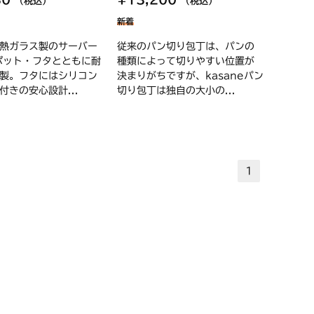
（税込）
（税込）
新着
熱ガラス製のサーバー
従来のパン切り包丁は、パンの
ポット・フタとともに耐
種類によって切りやすい位置が
製。フタにはシリコン
決まりがちですが、kasaneパン
付きの安心設計...
切り包丁は独自の大小の...
1