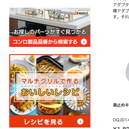
アダプタ
環アダプ
す。それ
湯止めキ
DQJD1