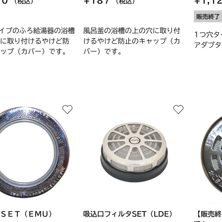
70
¥187
¥1,1
（税込）
（税込）
販売終了
イプのふろ給湯器の浴槽
風呂釜の浴槽の上の穴に取り付
1つ穴タ
に取り付けるやけど防
けるやけど防止のキャップ（カ
アダプタ
ップ（カバー）です。
バー）です。
ＳＥＴ（ＥＭＵ）
吸込口フィルタSET（LDE）
【販売終