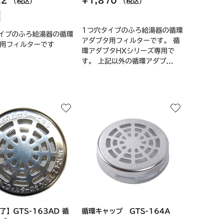
22
¥1,870
（税込）
（税込）
1つ穴タイプのふろ給湯器の循環
イプのふろ給湯器の循環
アダプタ用フィルターです。 循
用フィルターです
環アダプタHXシリーズ専用で
す。 上記以外の循環アダプ...
了】GTS-163AD 循
循環キャップ GTS-164A