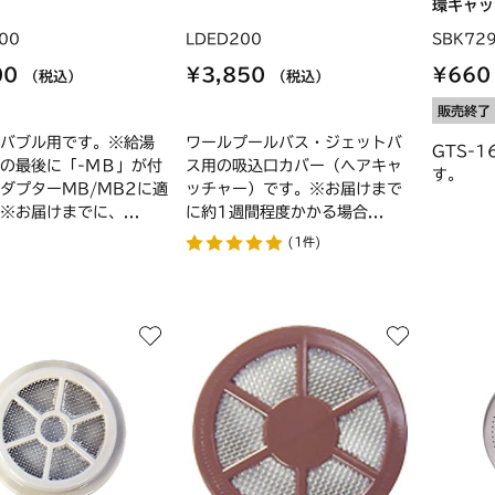
環キャッ
00
LDED200
SBK72
00
¥3,850
¥66
（税込）
（税込）
販売終了
バブル用です。※給湯
ワールプールバス・ジェットバ
GTS-
の最後に「-ＭＢ」が付
ス用の吸込口カバー（ヘアキャ
す。
ダプターMB/MB2に適
ッチャー）です。※お届けまで
※お届けまでに、...
に約1週間程度かかる場合...
(1件)