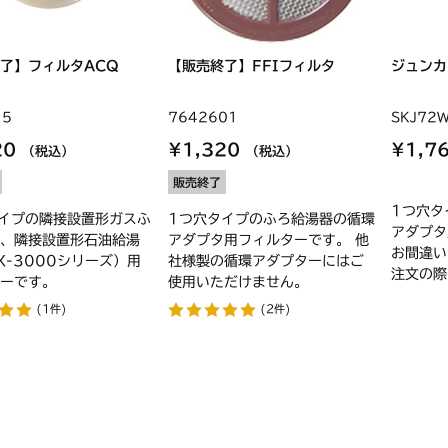
終了】フィルタACQ
【販売終了】FFIフィルタ
ジュンカ
15
7642601
SKJ72
20
¥1,320
¥1,7
（税込）
（税込）
販売終了
1つ穴タ
イプの隣接設置形ガスふ
1つ穴タイプのふろ給湯器の循環
アダプタ
、隣接設置形石油給湯
アダプタ用フィルターです。 他
お間違い
X-3000シリーズ）用
社様製の循環アダプターにはご
注文の際
ーです。
使用いただけません。
(1件)
(2件)