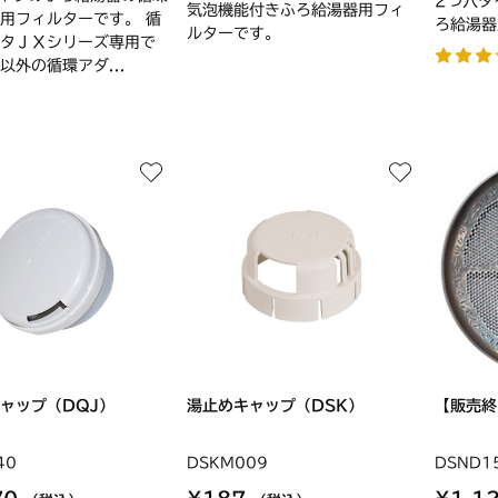
2つ穴タ
気泡機能付きふろ給湯器用フィ
用フィルターです。 循
ろ給湯器
ルターです。
タＪＸシリーズ専用で
以外の循環アダ...
ャップ（DQJ）
湯止めキャップ（DSK）
【販売終
40
DSKM009
DSND1