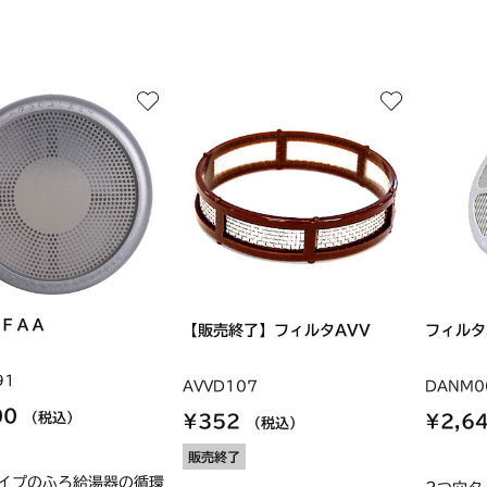
ＦＡＡ
【販売終了】フィルタAVV
フィルタ
91
AVVD107
DANM0
00
（税込）
¥352
¥2,6
（税込）
販売終了
イプのふろ給湯器の循環