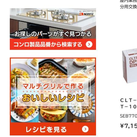
屋内業務
分用交換
ＣＬＴ－
Ｔ－１０
SEB77
¥7,1