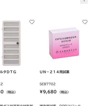
ルタＤＴＧ
ＵＮ－２１４用試薬
52
SEB7702
40
¥9,680
（税込）
（税込）