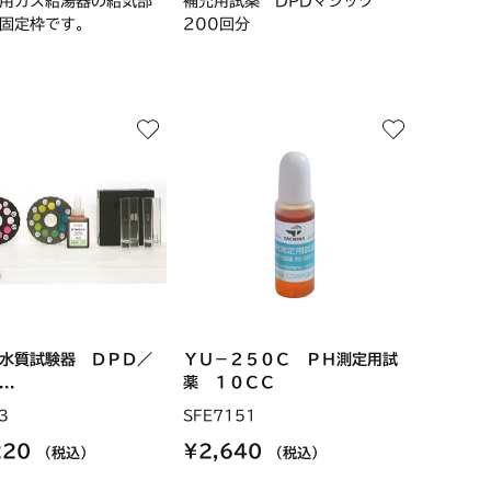
用ガス給湯器の給気部
補充用試薬 DPDマジック
固定枠です。
200回分
水質試験器 ＤＰＤ／
ＹＵ－２５０Ｃ ＰＨ測定用試
..
薬 １０ＣＣ
3
SFE7151
220
¥2,640
（税込）
（税込）