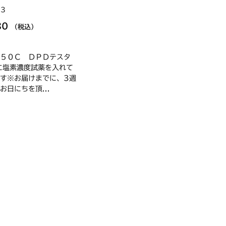
53
80
（税込）
５０Ｃ ＤＰＤテスタ
に塩素濃度試薬を入れて
す※お届けまでに、3週
お日にちを頂...