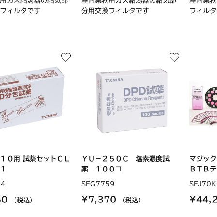
用ガス給湯器の給気部
屋内業務用ガス給湯器の給気部
屋内業務
フィルタです
分用交換フィルタです
フィルタ
１０用 試薬セットＣＬ
ＹＵ－２５０Ｃ 塩素濃度試
マジック
１
薬 １００コ
ＢＴＢテ.
04
SEG7759
SEJ70K
50
¥7,370
¥44,
（税込）
（税込）