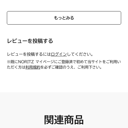
●色：シルバー
N3WP2PWASYWHES
●材質：アルミ
N3WP5PWASKSTES
もっとみる
■バーナーリングカバー（小）1個
N3WP5PWASMSTES
小バーナー用のバーナーリングカバーです。
N3WP6PWASKSTES
商品名：バーナーリングカバー小 S/ＳＶ【HM】
N3WP6PWASMSTES
レビューを投稿する
商品番号：【ノーリツコード】SRG7567【ハーマンコード】
DS0B120070203
N3WR5PWASKSTES
レビューを投稿するには
ログイン
してください。
N3WR5PWASMSTES
※既にNORITZ マイページにご登録済で初めて当サイトをご利用い
ただく方は
利用規約
を必ずご確認のうえ、ご利用下さい。
N3WR6PWASKSTES
N3WR6PWASMSTES
関連商品
■サイズ：長手部外径約110mm・短手部外径約102mm/内