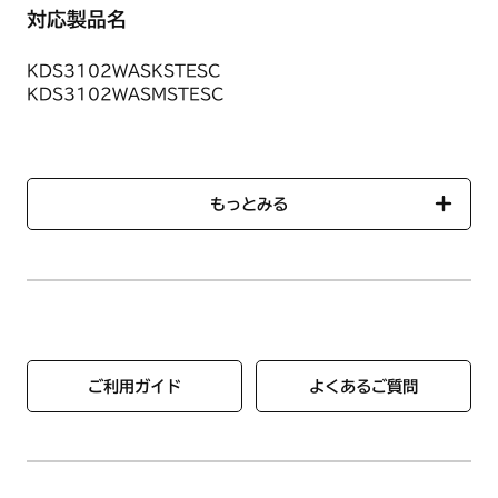
対応製品名
■ごとく（小）1個
小バーナー用ごとくです。
KDS3102WASKSTESC
商品名：ごとく S/ST（HM02）【HM】
KDS3102WASMSTESC
商品番号：【ノーリツコード】SRG7560【ハーマンコード】
DS0B12113102
KDS3603WASKSTESC
KDS3605WASKSTESC
KDS3605WASMSTESC
もっとみる
KDW36N8WASKSTES
KDW36N8WASZSTES
KDW36N9WASKSTES
KDW36N9WASZSTES
N3S01PWASKSTES
N3S01PWASKSTESC
ご利用ガイド
よくあるご質問
N3S01PWASMBEES
N3S01PWASMBEESC
●サイズ：直径約165mm（ツメ部分含む）/内径約
111.2mm（最大）
N3S02PWASKSTES
●色：シルバー
N3S02PWASKSTESC
●材質：ステンレス