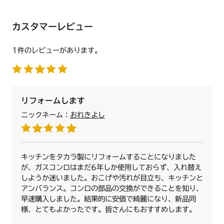
N3S02PWASMBEES
N3S02PWASMBEESC
■バーナーリングカバー（大）2個
カスタマーレビュー
大バーナー用のバーナーリングカバーです。左右共通です。
N3S03PWASKSTES
N3S03PWASKSTESC
1件のレビューがあります。
商品名：バーナーリングカバー L/ＳＶ【HM】
N3S04PWASKSTES
商品番号：【ノーリツコード】SRG7565【ハーマンコード】
N3S04PWASKSTESC
DS0B120060208
N3S04PWASMBEES
N3S04PWASMBEESC
リフォームします
N3S05PWASKSTES
N3S05PWASKSTESC
ニックネーム：
おれきよし
N3S05PWASMBEES
N3S05PWASMBEESC
N3WN8PWASKSTES
キッチンをタカラ製にリフォームすることになりました
N3WN8PWASMSTES
が、ガスコンロはまだ6年しか使用しておらず、入れ替え
しようか迷いました。おこげや汚れが目立ち、キッチンと
N3WN9PWASKSTES
アンバランス。コンロの部品の交換ができることを知り、
N3WN9PWASMSTES
早速購入しました。結果的に安価で綺麗になり、新品同
●サイズ：長手部外径約126mm・短手部外径約116mm/内
様、とてもよかったです。皆さんにもおすすめします。
径約71mm
N3WP1PWASYWHES