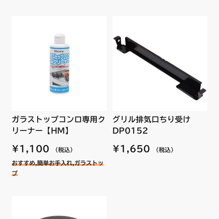
径約52mm
■色：シルバー
■材質：アルミ
〔ハーマン品番〕DP0524ST
【使用方法/使用上の注意事項】
ステンレス部品はご使用することで変色します。
専用クリーナー
を用意しております。
※磨いても先端は、焼き色が残ります。
ガラストップコンロ専用ク
グリル排気口ちり受け
リーナー【HM】
DP0152
¥1,100
¥1,650
（税込）
（税込）
おすすめ,簡単お手入れ,ガラストッ
プ