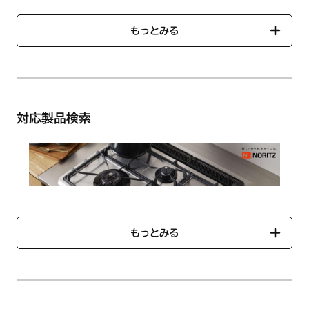
大バーナー用ごとくです。左右共通です。
もっとみる
商品名：ごとく L/ST（HM02）【HM】
商品番号：【ノーリツコード】SRG7559【ハーマンコード】
DS0B12109109
対応製品検索
もっとみる
●サイズ：直径約224mm（ツメ部分含む）/内径約
127mm（最大）
●色：シルバー
「対応製品検索」では、ご使用のコンロに対応する部品一覧を
●材質：ステンレス
ご確認いただけます。