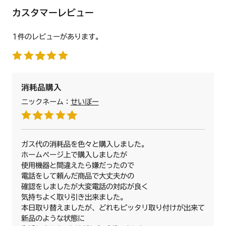
KDW37L9WASZWHES
カスタマーレビュー
KNWR1SWE
KNWS1SSE
1件のレビューがあります。
N3WL8RWAACWH
N3WL8RWAADWH
N3WL8RWAS6SV
消耗品購入
N3WL8RWAS6SVE
N3WL8RWAS6WH
ニックネーム：
せいぼー
N3WL8RWASKSV
N3WL8RWASZWHS
【焼網支持台】1個
N3WL9RWAACWH
グリル受け皿にのせ、グリル焼網をのせる支持枠です。
ガス代の消耗品を色々と購入しました。
N3WL9RWAADWH
ホームページ上で購入しましたが
N3WL9RWAS6SV
商品名：焼網支持台 【HM】
使用機器と間違えたら嫌だったので
N3WL9RWAS6SVE
商品番号：【ノーリツコード】SRD7436【ハーマンコード】
電話をして頼んだ商品で大丈夫かの
N3WL9RWAS6WH
DW4L33009109
確認をしましたが大変電話の対応が良く
N3WL9RWASKSV
気持ちよく取り引き出来ました。
N3WL9RWASZWHS
●サイズ
本日取り替えましたが、どれもピッタリ取り付けが出来て
幅：約255mm 奥行：約315mm
新品のような状態に