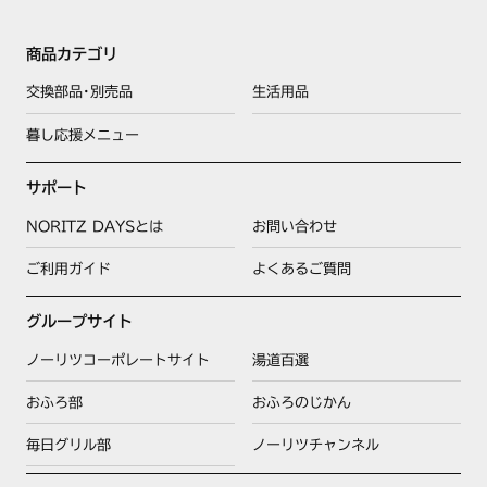
N3WP6PWAS4BRE
N3WP6PWASKSTE
N3WP6PWASKSTES
商品カテゴリ
N3WP6PWASMSTE
N3WP6PWASMSTES
交換部品･別売品
生活用品
暮し応援メニュー
N3WR1PWAACSVE
N3WR1PWAS2WHE
N3WR1PWAS6SVE
サポート
N3WR1PWASZWHE
NORITZ DAYSとは
お問い合わせ
N3WR2PWAACSVE
ご利用ガイド
よくあるご質問
N3WR2PWAS2WHE
【ハーマン品コード】DP0523
N3WR2PWAS6SVE
N3WR2PWASZWHE
グループサイト
ノーリツコーポレートサイト
湯道百選
N3WR3PWAA1SVE
N3WR3PWAACSVE
おふろ部
おふろのじかん
N3WR3PWAAFSVE
N3WR3PWAS2SVE
毎日グリル部
ノーリツチャンネル
N3WR3PWAS6SVE
N3WR3PWASZSVE