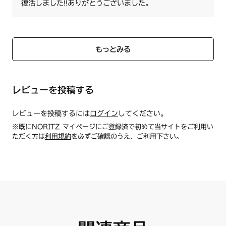
N3WM3PWAABSTE
復活しました‼️ありがとうございました。
N3WM3PWAS5STE
N3WM3PWAS6STE
N3WM3PWASKSTE
N3WM3PWASKSTES
もっとみる
N3WM4PWAABSTE
N3WM4PWAS5STE
N3WM4PWAS6STE
レビューを投稿する
N3WM4PWASKSTE
N3WM4PWASKSTES
レビューを投稿するには
ログイン
してください。
※既にNORITZ マイページにご登録済で初めて当サイトをご利用い
N3WN8PWAACSVE
ただく方は
利用規約
を必ずご確認のうえ、ご利用下さい。
N3WN8PWAS2SVE
N3WN8PWAS6SVE
N3WN8PWASKSTE
N3WN8PWASKSTES
N3WN8PWASMSTE
N3WN8PWASMSTES
N3WN8PWASZSVE
【グリルサイドカバー】左用1個・右用1個
グリル庫内の着脱式サイドカバーです。
N3WN9PWAACSVE