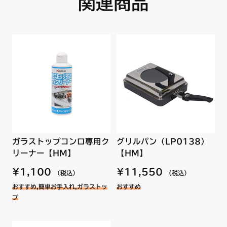
関連商品
N3WN9PWAS2SVE
商品名：サイドカバー L【HM】（左用）
N3WN9PWAS6SVE
商品番号：【ノーリツコード】SRD7615【ハーマンコード】
N3WN9PWASKSTE
DW4L33005209
N3WN9PWASKSTES
商品名：サイドカバー R【HM】（右用）
N3WN9PWASMSTE
商品番号：【ノーリツコード】SRD7616【ハーマンコード】
N3WN9PWASMSTES
DW4L33007203
N3WN9PWASZSVE
●サイズ
N3WP1PWAACSVE
長さ：約326mm
N3WP1PWAS2WHE
●材質
N3WP1PWAS6SVE
鋼板 ホーロー仕上げ
N3WP1PWASYWHES
N3WP1PWASZWHE
商品名：サイドカバー L【HM】（左用）
ガラストップコンロ専用ク
グリルパン（LP0138）
リーナー【HM】
【HM】
N3WP2PWAACSVE
N3WP2PWAS2WHE
¥1,100
¥11,550
（税込）
（税込）
N3WP2PWAS6SVE
おすすめ,簡単お手入れ,ガラストッ
おすすめ
N3WP2PWASYWHES
プ
N3WP2PWASZWHE
N3WP3PWAA1SVE