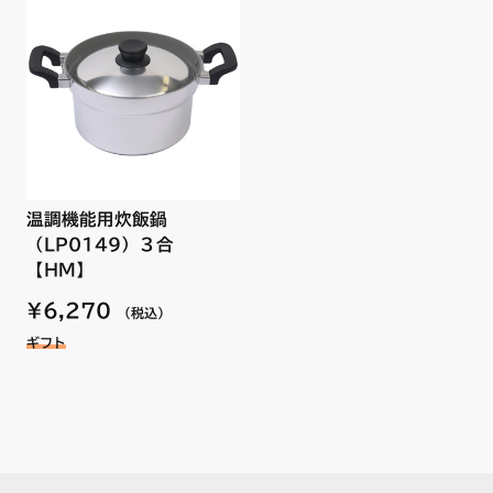
N3WP3PWAACSVE
N3WP3PWAAFSVE
N3WP3PWAS2SVE
N3WP3PWAS6SVE
N3WP3PWASZSVE
N3WP4PWAA1SVE
N3WP4PWAACSVE
N3WP4PWAAFSVE
N3WP4PWAS2SVE
温調機能用炊飯鍋
N3WP4PWAS6SVE
（LP0149）３合
N3WP4PWASZSVE
商品名：サイドカバー R【HM】（右用）
【HM】
¥6,270
N3WP5PWAACSTE
（税込）
N3WP5PWAS4BRE
ギフト
N3WP5PWASKSTE
N3WP5PWASKSTES
N3WP5PWASMSTE
N3WP5PWASMSTES
N3WP6PWAACSTE