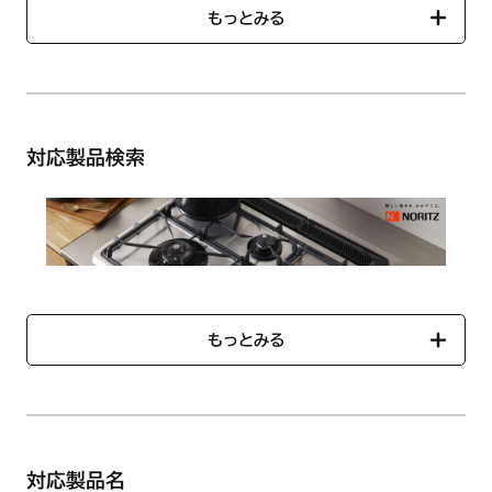
商品番号：【ノーリツコード】SRD7661【ハーマンコード】
もっとみる
DW4M33008100
●サイズ
幅：約258mm 奥行：約323mm
●材質
フッ素コート
対応製品検索
もっとみる
「対応製品検索」では、ご使用のコンロに対応する部品一覧を
ご確認いただけます。
対応製品名