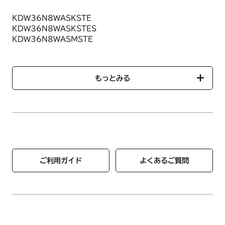
KDW36N8WASKSTE
KDW36N8WASKSTES
KDW36N8WASMSTE
KDW36N8WASZSTES
【グリル受け皿】1個
KDW36N9WASKSTE
無水タイプの受け皿です。
KDW36N9WASKSTES
商品名：グリル受け皿【HM】
もっとみる
KDW36N9WASMSTE
商品番号：【ノーリツコード】SRD7437【ハーマンコード】
KDW36N9WASZSTES
DW4L33014109
KDW36S1WAS6STE
KDW36S1WAS6STES
●サイズ
KDW36S2WAS6STE
幅：約262mm 奥行：約311mm
KDW36S2WAS6STES
●材質
アルミ
KDW37L8WAS6SVE
ご利用ガイド
よくあるご質問
KDW37L8WAS6WHE
KDW37L8WASKSVE
KDW37L8WASZWHES
KDW37L9WAS6SVE
KDW37L9WAS6WHE
KDW37L9WASKSVE