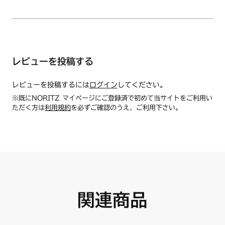
N3S10PWASKSTESC
N3S10PWASSTESC
〔ハーマン品コード〕DP0525ST
N3S11PWAS6STESC
N3S11PWASKSTESC
N3S11PWASSTESC
【使用方法/使用上の注意事項】
N3S12PWAS6STES
ステンレス部品はご使用することで変色します。
レビューを投稿する
N3S12PWASKSTES
専用クリーナー
を用意しております。
N3S12PWASPSTES
※磨いても先端は、焼き色が残ります。
N3S12PWASZSTES
レビューを投稿するには
ログイン
してください。
N3S13PWAS6STES
※既にNORITZ マイページにご登録済で初めて当サイトをご利用い
N3S13PWASKSTES
ただく方は
利用規約
を必ずご確認のうえ、ご利用下さい。
N3S13PWASPSTES
N3S13PWASZSTES
N3WR8PWAS6STES
N3WR8PWASPSTES
N3WR9PWAS6STES
N3WR9PWASPSTES
関連商品
N3WS3PWAS6STESC
N3WS3PWASZSTESC
N3WS4PWAS6STESC