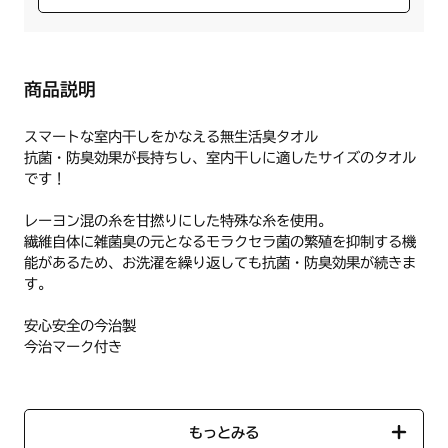
商品説明
スマートな室内干しをかなえる無生活臭タオル
抗菌・防臭効果が長持ちし、室内干しに適したサイズのタオル
です！
レーヨン混の糸を甘撚りにした特殊な糸を使用。
繊維自体に雑菌臭の元となるモラクセラ菌の繁殖を抑制する機
能があるため、お洗濯を繰り返しても抗菌・防臭効果が続きま
す。
安心安全の今治製
今治マーク付き
【仕様】
●サイズ：（バスタオル）50×120cm
もっとみる
●生産国：日本製（今治）