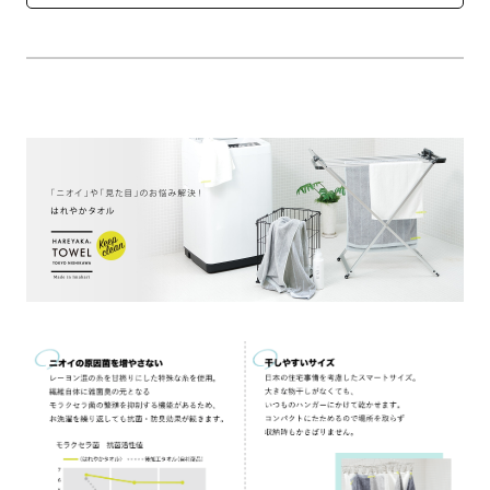
●組成：綿70％レーヨン30％
●カラー：ホワイト
●備考：抗菌防臭加工
●メーカー：西川株式会社
●ブランド：はれやかタオル