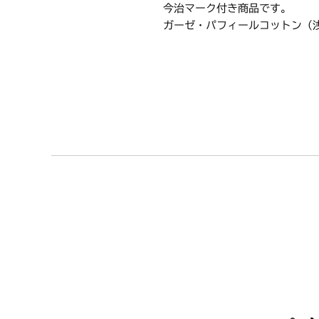
今治マーク付き商品です。
ガーゼ・パフィールコットン（
【仕様】
●サイズ：（スマートバス）35×
●生産国：日本製（今治）
●組成：綿100％
●カラー：ピンク
●メーカー：西川株式会社
●ブランド：moussepuff