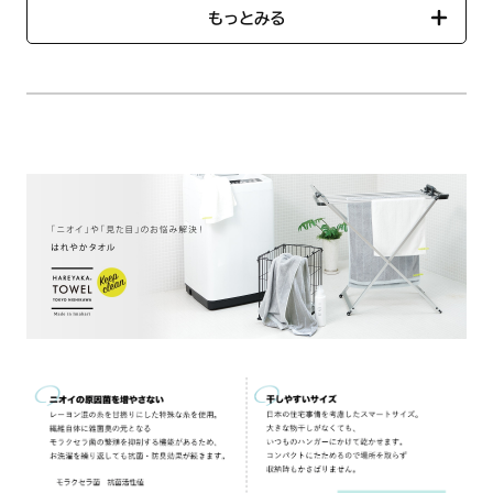
●サイズ：（スリムバスタオル）34×120cm
もっとみる
●生産国：日本製（今治）
●組成：綿70％レーヨン30％
●カラー：ホワイト
●備考：抗菌防臭加工
●メーカー：西川株式会社
●ブランド：はれやかタオル