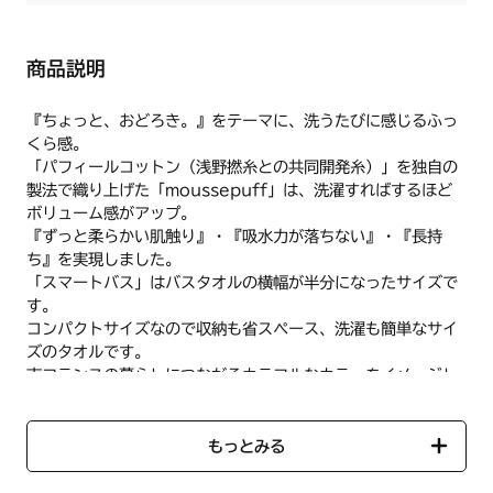
商品説明
『ちょっと、おどろき。』をテーマに、洗うたびに感じるふっ
くら感。
「パフィールコットン（浅野撚糸との共同開発糸）」を独自の
製法で織り上げた「moussepuff」は、洗濯すればするほど
ボリューム感がアップ。
『ずっと柔らかい肌触り』・『吸水力が落ちない』・『長持
ち』を実現しました。
「スマートバス」はバスタオルの横幅が半分になったサイズで
す。
コンパクトサイズなので収納も省スペース、洗濯も簡単なサイ
ズのタオルです。
南フランスの暮らしにつながるカラフルなカラーをイメージし
たデザインです。
今治マーク付き商品です。
ガーゼ・パフィールコットン（浅野撚糸との共同開発糸）
もっとみる