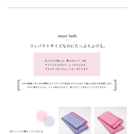
【仕様】
●サイズ：（スマートバス）35×120cm
●生産国：日本製（今治）
●組成：綿100％
●カラー：ラベンダー
●メーカー：西川株式会社
●ブランド：moussepuff