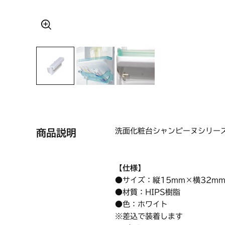
洗面化粧台シャンピーヌシリー
商品説明
【仕様】
●サイズ：縦15mm×横32m
●材質：HIPS樹脂
●色：ホワイト
※差込で装着します