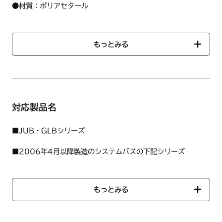
●材質：ポリアセタール
●色：ホワイト
※軸：4分割
※パッキン付
もっとみる
対応製品名
■JUB・GLBシリーズ
■2006年4月以降製造のシステムバスの下記シリーズ
SCA・SJA・SRA・SFA・YFA・SVA・SYA
■2005年~2019年3月製造のGLCシリーズ
もっとみる