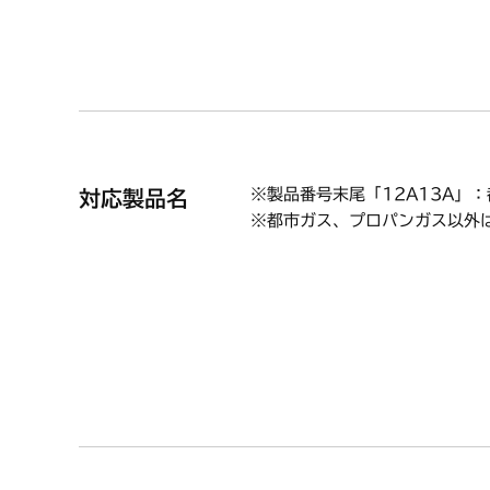
「対応
※製品番号末尾「12A13A」
対応製品名
※都市ガス、プロパンガス以外
KM-DW35F2JTKST LPG
KM-DW35F2JTKST 12A13
N3WF2KJTKST LPG
N3WF2KJTKST 13A
C3WF2KJTKST LPG
C3WF2KJTKST 13A
DW30F2JTKST LPG
DW30F2JTKST 13A