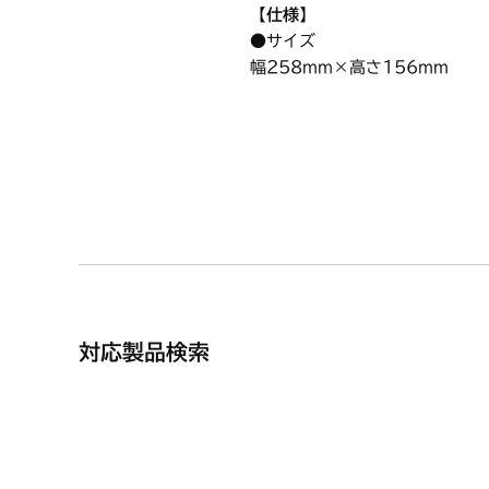
【仕様】
●サイズ
幅258mm×高さ156mm
●色
取手部：ブラック パネル：シ
対応製品検索