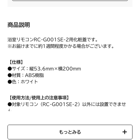
商品説明
浴室リモコンRC-G001SE-2用化粧蓋です。
※お届けまでに約1週間程度かかる場合がございます。
【仕様】
●サイズ：縦53.6mm×横200mm
●材質：ABS樹脂
●色：ホワイト
【使用方法/使用上の注意事項】
●対象リモコン（RC-G001SE-2）以外には設置できませ
ん。
●リモコン本体側のツメ部分(下図矢印部分）が折れている場合
は取付できません。あらかじめご確認願います。
もっとみる