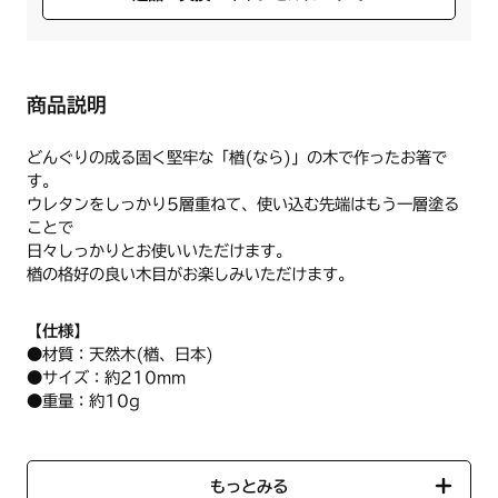
商品説明
どんぐりの成る固く堅牢な「楢(なら)」の木で作ったお箸で
す。
ウレタンをしっかり5層重ねて、使い込む先端はもう一層塗る
ことで
日々しっかりとお使いいただけます。
楢の格好の良い木目がお楽しみいただけます。
【仕様】
●材質：天然木(楢、日本)
●サイズ：約210mm
●重量：約10g
●製造元：薗部産業株式会社
【使用方法/使用上の注意事項】
もっとみる