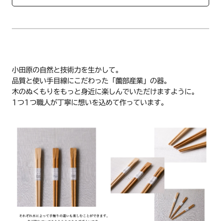
手作りである製品の特徴であり、手作りならではの質感や 雰囲
気を楽しむことのできるものとしてご理解頂ければと思いま
す。
サイズは多少の誤差が生じる場合がございます旨、予めご了承
ください。
お色はモニターやブラウザなどによって、実際の物と異なる場
合がございます。
小田原の自然と技術力を生かして。
天然木を使用しているため、木の模様や色・印象はそれぞれ異
品質と使い手目線にこだわった「薗部産業」の器。
なります。
木のぬくもりをもっと身近に楽しんでいただけますように。
木肌が理由での交換・返品はお受け致しかねますので、予めご
1つ1つ職人が丁寧に想いを込めて作っています。
了承の上お買い求め願います。
電子レンジ・食器洗浄機・乾燥機は、木の器にはお使いになれ
ません。
直射日光・空調の側、熱いレンジの側などに長時間置かないで
ください。
木の器は生きているので、塗りの退色、歪み、ひびなどの原因
になってしまいます。
ご使用後、熱湯や水などへの漬け置きはさけてください。
水かぬるま湯で、柔らかな布やスポンジで洗えます。
食器用洗剤もお使いいただけますが、固いたわし、研磨スポン
ジ、クレンザーなどは使えません。
洗った後は、自然によく乾燥したり、柔らかいふきんで拭いて