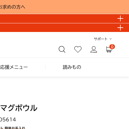
お求めの方へ
サポート
0
し応援メニュー
読みもの
マグボウル
05614
ト
簡単お手入れ