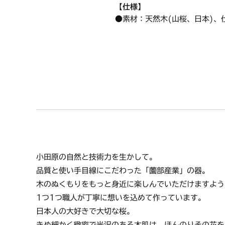
【仕様】
●素材：天然木(山桜、日本)、
●サイズ：直径11.5×高さ6c
●容量：420cc
●製造元：薗部産業株式会社
【使用方法/使用上の注意事項】
手作りである製品の特徴であり
サイズは多少の誤差が生じる場
お色はモニターやブラウザなど
天然木を使用しているため、木
木肌が理由での交換・返品はお
小田原の自然と技術力を生かして。
電子レンジ・食器洗浄機・乾燥
品質と使い手目線にこだわった「薗部産業」の器。
直射日光・空調の側、熱いレン
木のぬくもりをもっと身近に楽しんでいただけますよう
木の器は生きているので、塗り
1つ1つ職人が丁寧に想いを込めて作っています。
ご使用後、熱湯や水などへの漬
日本人の大好きで大切な桜。
水かぬるま湯で、柔らかな布や
きめ細かく緻密で光沢のある木肌は、ほんのりその花を
食器用洗剤もお使いいただけま