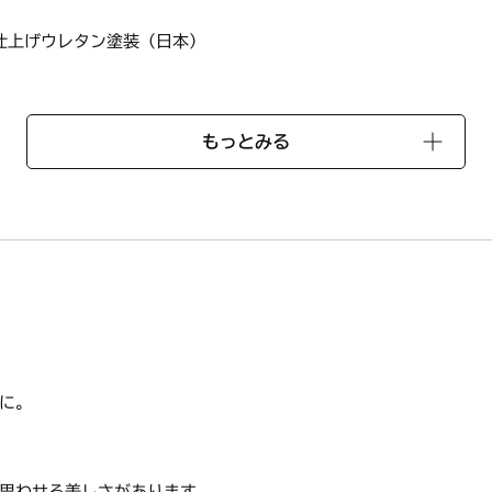
仕上げウレタン塗装（日本）
m
もっとみる
、手作りならではの質感や 雰囲気を楽しむことのできるものとして
合がございます旨、予めご了承ください。
によって、実際の物と異なる場合がございます。
の模様や色・印象はそれぞれ異なります。
受け致しかねますので、予めご了承の上お買い求め願います。
機は、木の器にはお使いになれません。
ジの側などに長時間置かないでください。
に。
の退色、歪み、ひびなどの原因になってしまいます。
け置きはさけてください。
スポンジで洗えます。
思わせる美しさがあります。
すが、固いたわし、研磨スポンジ、クレンザーなどは使えません。