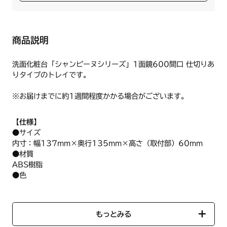
商品説明
洗面化粧台「シャンピーヌシリーズ」1面鏡600間口 仕切りあ
りタイプのトレイです。
※お届けまでに約1週間程度かかる場合がございます。
【仕様】
●サイズ
内寸：幅137mm×奥行135mm×高さ（取付部）60mm
●材質
ABS樹脂
●色
クリアブラウン
●個数
1個
もっとみる
※仕切りあり