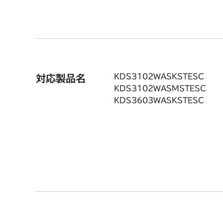
「対応
●サイズ：高さ約34mm（最大
●材質：アルミ
〔キャップカバー部〕
KDS3102WASKSTESC
対応製品名
KDS3102WASMSTESC
KDS3603WASKSTESC
KDS3605WASKSTESC
KDS3605WASMSTESC
KDS3608WASKSTES
KDS3608WASPSTES
KDS3609WASKSTES
KDS3609WASPSTES
KDW36N8WASKSTES
KDW36N8WASZSTES
KDW36N9WASKSTES