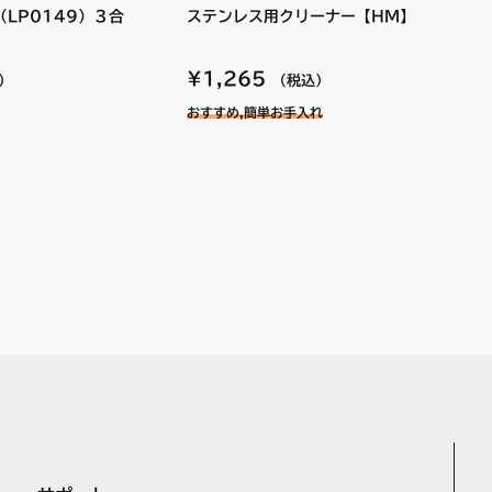
LP0149）３合
ステンレス用クリーナー【HM】
¥1,265
）
（税込）
径 約19mm
おすすめ,簡単お手入れ
ST
た後は浮き（傾き）がないことを確認してください。
返しなど）で使用すると点火しないなど不具合が発生する恐れがあ