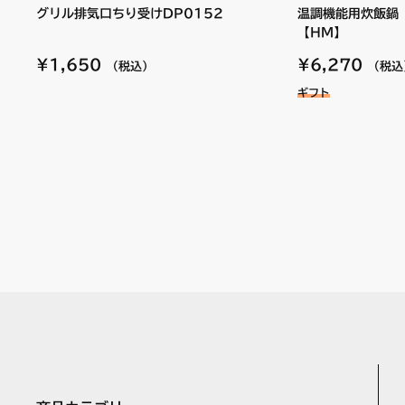
N3WN9PWASMSTES
グリル排気口ちり受けDP0152
温調機能用炊飯鍋（
【HM】
N3WP1PWASYWHES
¥1,650
¥6,270
（税込）
（税込
●サイズ：外径 約44mm／内
ギフト
N3WP2PWASYWHES
●色：シルバー
●材質：ステンレス
N3WP5PWASKSTES
N3WP5PWASMSTES
〔ハーマン品コード〕DP0521
N3WP6PWASKSTES
N3WP6PWASMSTES
【使用方法/使用上の注意事項】
●バーナーキャップを取り付け
N3WR5PWASKSTES
N3WR5PWASMSTES
誤った取り付けかた（浮き、裏
N3WR6PWASKSTES
N3WR6PWASMSTES
N3WR8PWAS6STES