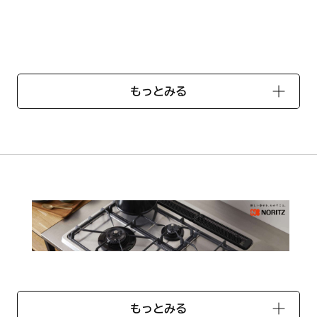
です。左右共通です。
T 【HM】
もっとみる
G7255【ハーマンコード】DS0A32001100
もっとみる