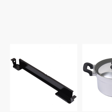
N3S04PWASKSTESC
N3S04PWASMBEES
N3S04PWASMBEESC
N3S05PWASKSTES
N3S05PWASKSTESC
N3S05PWASMBEES
●サイズ：高さ約38ｍｍ（最大
N3S05PWASMBEESC
●材質：アルミ
N3S08PWASKSTES
〔キャップカバー部〕
N3S08PWASPSTES
N3S09PWASKSTES
N3S09PWASPSTES
N3WN8PWASKSTES
N3WN8PWASMSTES
N3WN9PWASKSTES