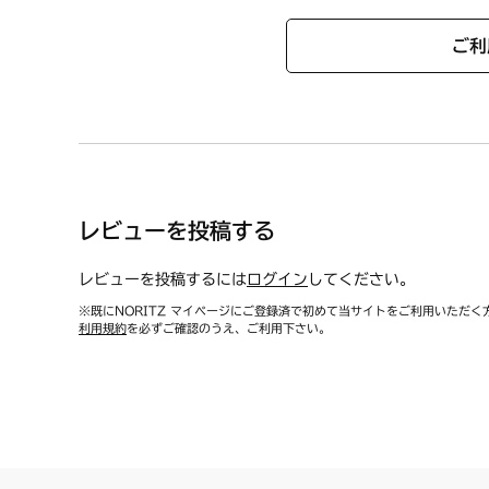
●サイズ：外径 約62mm／内
KDW36N9WASZSTES
●色：シルバー
KDW36S1WAS6STES
ご利
●材質：ステンレス
KDW36S2WAS6STES
N3S01PWASKSTES
■バーナーキャップ(小) 1個
N3S01PWASKSTESC
小バーナー用のバーナーキャッ
N3S01PWASMBEES
N3S01PWASMBEESC
商品名：バ－ナキャップ SS/S
レビューを投稿する
商品番号：【ノーリツコード】SR
N3S02PWASKSTES
レビューを投稿するには
ログイン
してください。
N3S02PWASKSTESC
〔バーナーキャップ部〕
N3S02PWASMBEES
※既にNORITZ マイページにご登録済で初めて当サイトをご利用いただく
利用規約
を必ずご確認のうえ、ご利用下さい。
N3S02PWASMBEESC
N3S03PWASKSTES
N3S03PWASKSTESC
N3S04PWASKSTES