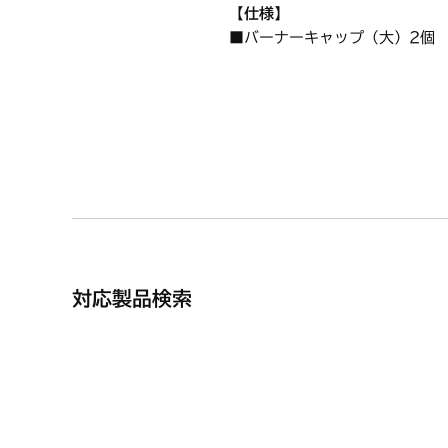
【仕様】
■バーナーキャップ（大）2個
大バーナー用バーナーキャップ
商品名：バーナーキャップLL/S
商品番号：【ノーリツコード】SR
〔バーナーキャップ部〕
対応製品検索