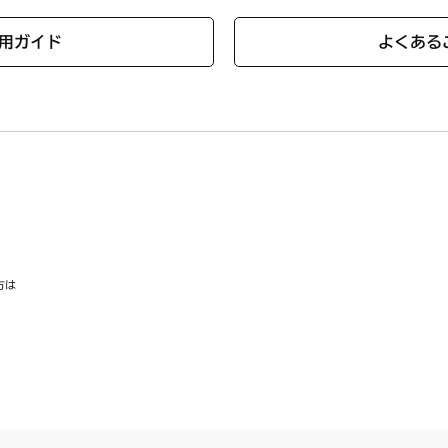
径 約25mm
用ガイド
よくある
プです。
T【HM】
G7563【ハーマンコード】DS0B32007100
方は