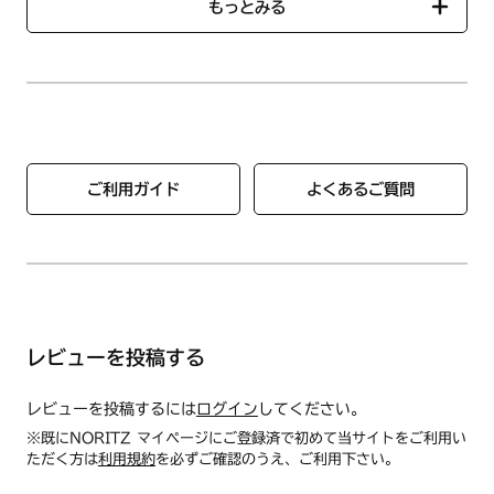
もっとみる
●商品コード：SRJ7492
●サイズ（外形寸法）
幅180mm×奥行320mm×高さ16.4mm
●重量：450g
「対応製品検索」では、ご使用のコンロに対応する部品一覧を
●材質：アルミ・フッ素仕上げ
ご確認いただけます。
※クッキングブック付
【ハーマン品コード】LP0154（製品番号：0503144）
ご利用ガイド
よくあるご質問
【使用方法/使用上の注意事項】
・使用中および使用直後は高温になるため、取り出すときは必
ず付属のホルダーを使用してください。
・油はねガード、グリルとびらやグリルプレート波型などに手
をふれないように気をつけてください。やけどの原因になりま
す。
・グリルプレート波型以外に使用しないでください。破損の原
レビューを投稿する
因になります。
・塗装のはがれの原因となるため、余熱調理はしないでくださ
レビューを投稿するには
ログイン
してください。
い。
※既にNORITZ マイページにご登録済で初めて当サイトをご利用い
・調理終了後、高温状態の油はねガードを水などに入れて急冷
ただく方は
利用規約
を必ずご確認のうえ、ご利用下さい。
しないでください。変形の原因になります。
・食洗機は使用しないでください。