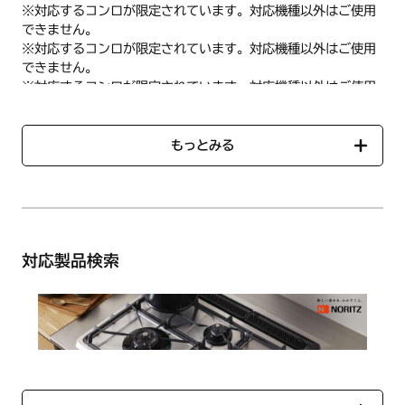
※対応するコンロが限定されています。対応機種以外はご使用
できません。
※対応するコンロが限定されています。対応機種以外はご使用
できません。
※対応するコンロが限定されています。対応機種以外はご使用
できません。
ご使用のコンロの品番を「
対応製品検索
」に入力すると、対応
する部品一覧をご確認いただけます。
もっとみる
【仕様】
《油はねガード（標準グリル用）》1個
●商品コード：SRJ7493
●サイズ（外形寸法）：
対応製品検索
・本体：幅179mm×奥行293mm×高さ30mm
・ホルダー：取っ手部100mm×幅40mm
●重量：330g・ホルダー55g
●材質：セラミック塗装・ホルダー：クロムメッキ
※油はねガード用ホルダー1個付
【ハーマン品コード】LP0155（製品番号：0503145）
《グリルプレート波型（標準グリル用）》