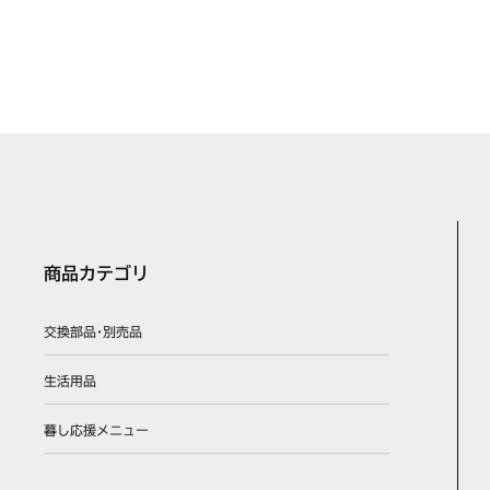
N3S03PWAS4BRE 12A13A
DS3603WASKSTEC LPG
DS3603WASKSTEC 12A13
KS3603WASKSTESC LPG
KS3603WASKSTESC 12A1
KM-DS3603WASKSTESC L
KM-DS3603WASKSTESC1
KM-DW36L5WASKSTESD 
KM-DW36L5WASKSTESD1
N3WL5PWASJSTES LPG
商品カテゴリ
N3WL5PWASJSTES 12A13
N3WL5PWASJSTESD LPG
交換部品･別売品
N3WL5PWASJSTESD 12A1
N3WL5PWASKSTE LPG
生活用品
N3WL5PWASKSTE 12A13A
N3WL5PWASKSTED LPG
暮し応援メニュー
N3WL5PWASKSTED 12A1
N3WL5PWASKSTES LPG