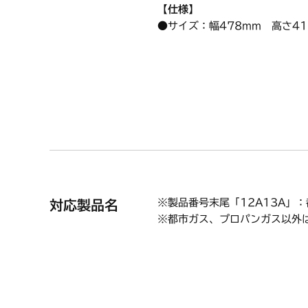
【仕様】
●サイズ：幅478mm 高さ41
●材質：鋼板
●色：ブラック
・1個入り
【ハーマン商品コード】DW4L1
【使用方法/使用上の注意事項】
オーブン接続の場合は設置でき
※製品番号末尾「12A13A」
対応製品名
※都市ガス、プロパンガス以外
C3WL5PWASKSTE LPG
C3WL5PWASKSTE 12A13A
C3WL5PWASKSTES LPG
C3WL5PWASKSTES 12A13