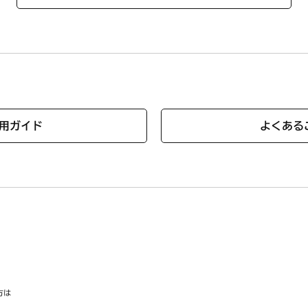
A
3A
13A
3A
用ガイド
よくある
3A
A
3A
A
方は