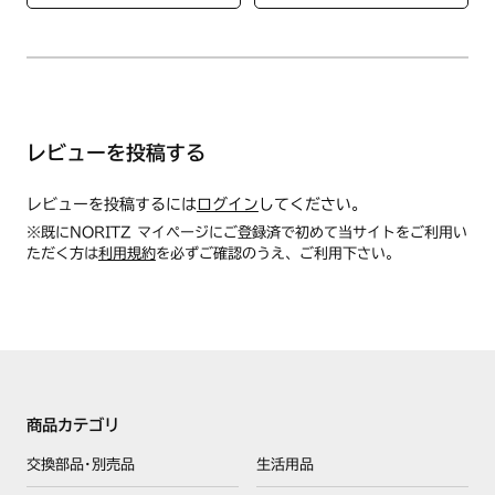
N3WS4PWASKSTEC 12A13A
N3WS5PWAS6STE LPG
N3WS5PWAS6STE 12A13A
N3WS6PWAS6STE LPG
N3WS6PWAS6STE 12A13A
レビューを投稿する
DS3612WAS6STE LPG
DS3612WAS6STE 12A13A
DS3613WAS6STE LPG
レビューを投稿するには
ログイン
してください。
DS3613WAS6STE 12A13A
※既にNORITZ マイページにご登録済で初めて当サイトをご利用い
ただく方は
利用規約
を必ずご確認のうえ、ご利用下さい。
DW36S5WAS6STE LPG
DW36S5WAS6STE 12A13A
DW36S6WAS6STE LPG
DW36S6WAS6STE 12A13A
KNWS5SSE LPG
KNWS5SSE 12A13A
商品カテゴリ
N2WS7PWAS6STE LPG
交換部品･別売品
生活用品
N2WS7PWAS6STE 12A13A