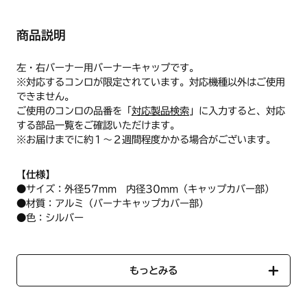
商品説明
左・右バーナー用バーナーキャップです。
※対応するコンロが限定されています。対応機種以外はご使用
できません。
ご使用のコンロの品番を「
対応製品検索
」に入力すると、対応
する部品一覧をご確認いただけます。
※お届けまでに約１～２週間程度かかる場合がございます。
【仕様】
●サイズ：外径57mm 内径30mm（キャップカバー部）
●材質：アルミ（バーナキャップカバー部）
●色：シルバー
※キャップカバー中央部に穴あり
【ハーマン商品番号】DW7H320010208
もっとみる