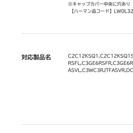
※キャップカバー中央に穴あり
【ハーマン品コード】LW0L32
C2C12KSQ1,C2C12KSQ1S
対応製品名
RSFL,C3GE6RSFR,C3GE6
ASVL,C3WC3RJTFASVR,D
32E5SQ1,DG32E5SQ1GUT
V,DG32E6SF,DG32E6SFS
SVL,DG37C3JFASVR,DW3
3C1DBL,LC2213C1DBR,L
FASGL,LW2243TFASGR,L