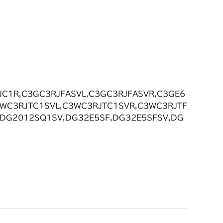
C1R,C3GC3RJFASVL,C3GC3RJFASVR,C3GE6
3WC3RJTC1SVL,C3WC3RJTC1SVR,C3WC3RJTF
,DG2012SQ1SV,DG32E5SF,DG32E5SFSV,DG
6JF,DG32E6JFSV,DG32E6JQ1,DG32E6JQ1S
R,DG37C3JCSVL,DG37C3JCSVR,DG37C3JFA
VR,DW37C3JTFASVL,DW37C3JTFASVR,LC221
1DBR,LG2244FASGL,LG2244FASGR,LW2243T
44TFASGR,Z