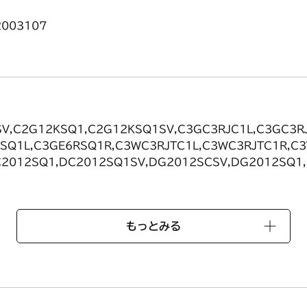
003107
V,C2G12KSQ1,C2G12KSQ1SV,C3GC3RJC1L,C3GC3RJ
RSQ1L,C3GE6RSQ1R,C3WC3RJTC1L,C3WC3RJTC1R,C
C2012SQ1,DC2012SQ1SV,DG2012SCSV,DG2012SQ1
,DG32E5SQ1SV,DG32E5SQ1SVT,DG32E5SQ1T,DG32E
V,DG32E6SQ1,DG32E6SQ1SV,DG37C3JCL,DG37C3JC
7C3JTCL,DW37C3JTCR,DW37C3JTCSVL,DW37C3JTCS
もっとみる
C2213FASGL,LC2213FASGR,LG2244C1DBL,LG2244C
W2244TC1DBL,LW2244TC1DBR,LW2244TFASGL,LW22