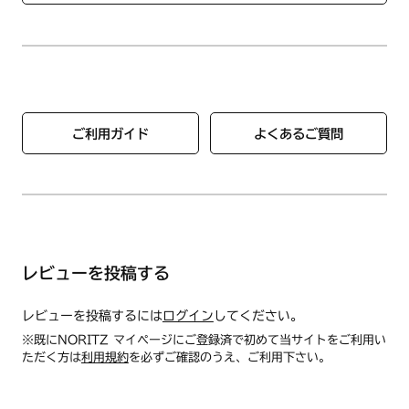
C3GC3RDFASVR
C3GE6RNFL
C3GE6RNFR
C3GE6RNQ1L
C3GE6RNQ1R
C3WC3RDTC1L
C3WC3RDTC1R
ご利用ガイド
よくあるご質問
C3WC3RDTC1SVL
C3WC3RDTC1SVR
C3WC3RDTFASVL
C3WC3RDTFASVR
C3WC4RDTC1L
C3WC4RDTC1R
C3WC4RDTFASVL
レビューを投稿する
C3WC4RDTFASVR
DC2008NQ1
DC2008NQ1TN
レビューを投稿するには
ログイン
してください。
DG2008NCSV
※既にNORITZ マイページにご登録済で初めて当サイトをご利用い
DG2008NQ1
ただく方は
利用規約
を必ずご確認のうえ、ご利用下さい。
DG2008NQ1SV
DG2008NQ1TN