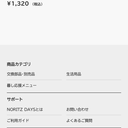
¥1,320
（税込）
DG3296NFU
DG3296NFUSV
DG3296NKSV
DG3296NQ1
DG3296NQ1SV
DG3296NQ1U
DG3296NQ1USV
DG32B5DC
DG32B5DCSV
DG32C1DCSVL
商品カテゴリ
DG32C1DCSVR
DG32C2DCSVL
交換部品･別売品
生活用品
DG32C2DCSVR
DG32E3NF
暮し応援メニュー
DG32E3NFSV
DG32E3NQ1
サポート
DG32E3NQ1N
DG32E3NQ1SV
NORITZ DAYSとは
お問い合わせ
DG32E3NQ1SVN
DG32E3NQ1UGUT
ご利用ガイド
よくあるご質問
DG32E3NQ1USVT