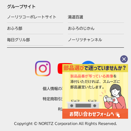
DG32E3NQ1UT
グループサイト
DG32E4DF
DG32E4DFSV
ノーリツコーポレートサイト
湯道百選
DG32E4DQ1
DG32E4DQ1SV
おふろ部
おふろのじかん
DG32E4NF
DG32E4NFSV
毎日グリル部
ノーリツチャンネル
DG32E4NFU
DG32E4NFUSV
DG32E4NQ1
DG32E4NQ1SV
DG32E4NQ1U
DG32E4NQ1USV
DG37C1DCL
DG37C1DCR
個人情報の取扱いについて
DG37C1DCSVL
特定商取引法に基づく表示
DG37C1DCSVR
DW32C1DTC5SVL
利用規約
DW32C1DTC5SVR
DW32C1DTCL
Copyright © NORITZ Corporation All Rights Reserved.
DW32C1DTCR