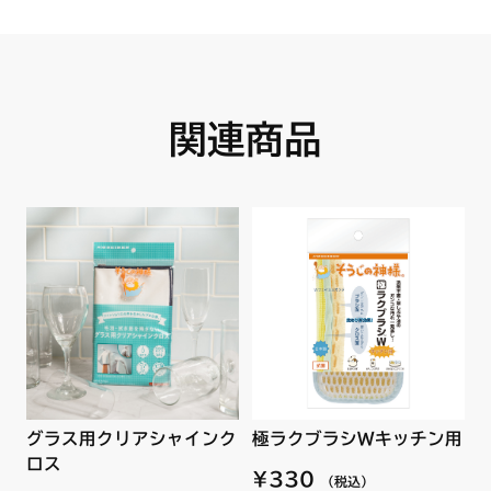
DG3295NCU
DG3295NF
DG3295NFSV
DG3295NFU
DG3295NFUSV
DG3295NQ1
関連商品
DG3295NQ1SV
DG3295NQ1U
DG3295NQ1UGUT
DG3295NQ1USV
DG3295NQ1USVT
DG3295NQ1UT
DG3296DC
DG3296DCSV
DG3296DF
DG3296DFSV
DG3296DQ1
DG3296DQ1SV
DG3296NCU
グラス用クリアシャインク
極ラクブラシＷキッチン用
DG3296NCUSV
DG3296NF
ロス
¥330
（税込）
DG3296NFSV