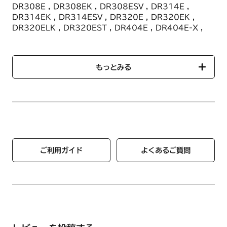
DR308E , DR308EK , DR308ESV , DR314E ,
DR314EK , DR314ESV , DR320E , DR320EK ,
DR320ELK , DR320EST , DR404E , DR404E-X ,
DR404EL , DR404ELSV , DR404ESV , DR405E ,
DR406E , DR408E , DR408EK , DR408ELK ,
DR408ELSTK , DR408ELSVK , DR408EST ,
もっとみる
DR408ESTK , DR408ESV , DR408ESVK ,
DR408EY , DR409E , DR409ESV , DR414E ,
DR414EK , DR414ELK , DR414ELSTK ,
DR414ELSVK , DR414EST , DR414ESTK ,
DR414ESV , DR414ESVK , DR414EY , DR418EST ,
DR418ESTK , DR420E , DR420EK , DR508E ,
DR508EST , DR508ESV , DR514E , DR514EST ,
DR514ESV
ご利用ガイド
よくあるご質問