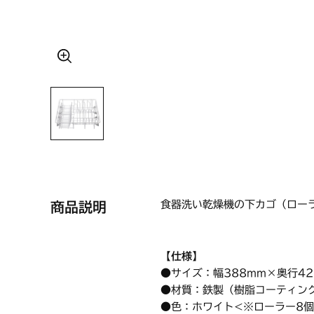
食器洗い乾燥機の下カゴ（ロー
商品説明
【仕様】
●サイズ：幅388mm×奥行42
●材質：鉄製（樹脂コーティン
●色：ホワイト<※ローラー8個