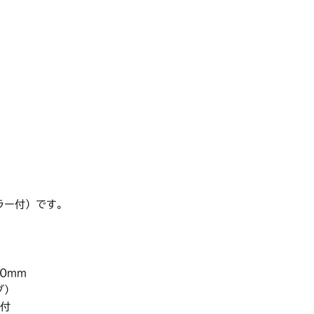
ラー付）です。
0mm
グ）
付