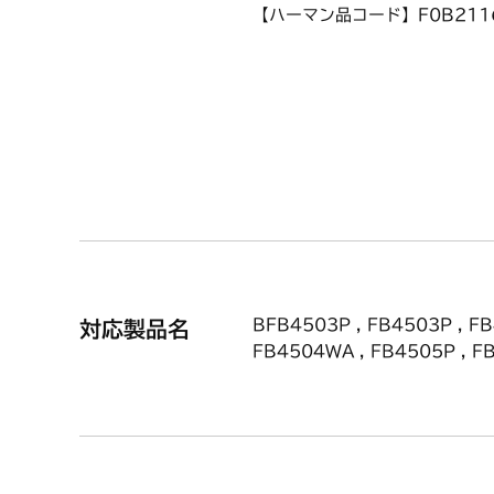
【ハーマン品コード】F0B211
【使用方法/使用上の注意事項】
必ずご使用の食器洗い乾燥機の
BFB4503P , FB4503P , FB
対応製品名
FB4504WA , FB4505P , F