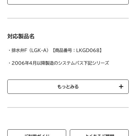
対応製品名
・排水弁F（LGK-A）【商品番号：LKGD068】
・2006年4月以降製造のシステムバス下記シリーズ
SCA・SJA・SRA・HPA・SFA・YFA・GLB・GWB・
JUB・SVA・SYA・SYB・SRB・GLC
もっとみる