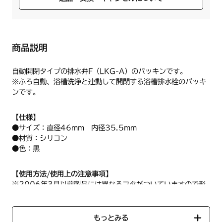
商品説明
自動開閉タイプの排水弁F（LKG-A）のパッキンです。
※ふろ自動、浴槽洗浄と連動して開閉する浴槽排水栓のパッキ
ンです。
【仕様】
●サイズ：直径46mm 内径35.5mm
●材質：シリコン
●色：黒
【使用方法/使用上の注意事項】
※2006年3月以前製品には異なるフタがついていますので形
状をご確認ください。
※排水弁F（LGK-A）【商品コード：LKGD068】のパッキ
ンのみ交換される場合はこのパッキンをご使用ください。
もっとみる