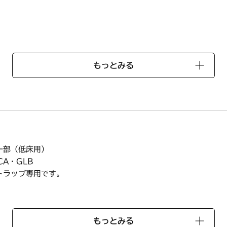
記シリーズの一部（低床用）
CA・GLB
もっとみる
トラップ専用
です
い仕様があります）
一部（低床用）
CA・GLB
トラップ専用です。
い仕様があります）
もっとみる