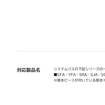
【使用方法/使用上の注意事項】
【適用型式】システムバスの下
■SFA・YFA・SRA・SJA・S
※
排水ピースが付いている排水
（上記型式でも使用されていな
システムバスの下記シリーズの
対応製品名
■SFA・YFA・SRA・SJA・S
※排水ピースが付いている排水
（上記型式でも使用されていな