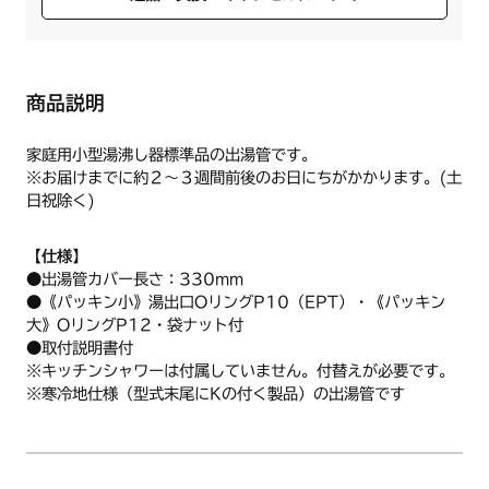
商品説明
家庭用小型湯沸し器標準品の出湯管です。
※お届けまでに約２～３週間前後のお日にちがかかります。(土
日祝除く)
【仕様】
●出湯管カバー長さ：330mm
●《パッキン小》湯出口OリングP10（EPT）・《パッキン
大》OリングP12・袋ナット付
●取付説明書付
※キッチンシャワーは付属していません。付替えが必要です。
※寒冷地仕様（型式末尾にKの付く製品）の出湯管です