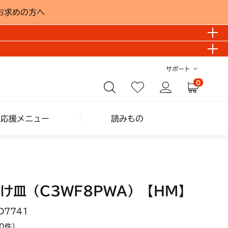
お求めの方へ
サポート
0
し応援メニュー
読みもの
け皿（C3WF8PWA）【HM】
D7741
0件）