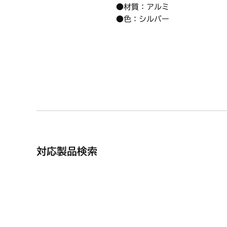
●材質：アルミ
●色：シルバー
※「
無水タイプ
」の受け皿です
【ハーマン品コード】DW2T33
対応製品検索