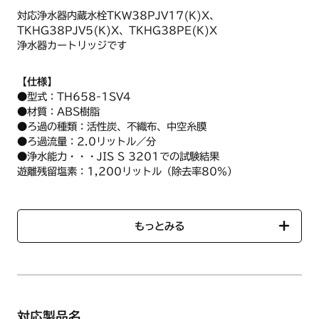
対応浄水器内蔵水栓TKW38PJV17(K)X、
TKHG38PJV5(K)X、TKHG38PE(K)X
浄水器カートリッジです
【仕様】
●型式：TH658-1SV4
●材質：ABS樹脂
●ろ過の種類：活性炭、不織布、中空糸膜
●ろ過流量：2.0リットル／分
●浄水能力・・・JIS S 3201での試験結果
遊離残留塩素：1,200リットル（除去率80%）
濁り：1,200リットル（ろ過流量50%）カビ臭：1,200リッ
トル（除去率80%）
溶解性鉛：1,200リットル（除去率80%)
もっとみる
●交換時期：約4ヶ月（1日10リットル使用した場合）、約2
ヶ月（1日20リットル使用した場合）
●製造元：東陶機器株式会社
【使用方法/使用上の注意事項】
フィルターカートリッジ交換には、工具は不要です。
対応製品名