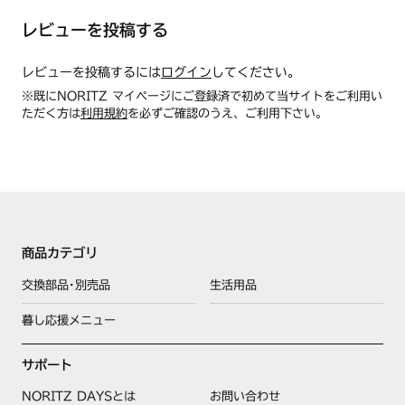
がかかります）
注）株式会社ノーリツコンタクトセンターに機種確認・交換作
レビューを投稿する
業をご依頼された場合の費用は、訪問時に別途請求となります
ので依頼時にご確認ください。（カートリッジ購入代金には含
レビューを投稿するには
ログイン
してください。
んでおりません）
※既にNORITZ マイページにご登録済で初めて当サイトをご利用い
※使用済みのカートリッジはお住まいの地方自治体のゴミ処理
ただく方は
利用規約
を必ずご確認のうえ、ご利用下さい。
方法（区分）にしたがって処分してください
商品カテゴリ
交換部品･別売品
生活用品
暮し応援メニュー
サポート
NORITZ DAYSとは
お問い合わせ