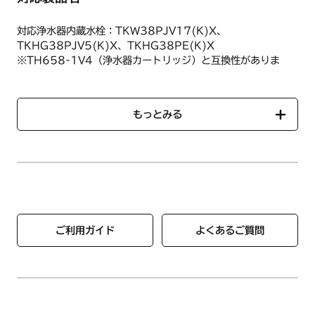
１．レバーハンドルを下げて水がでていないことを確認
対応浄水器内蔵水栓：TKW38PJV17(K)X、
２．ハンドシャワーのヘッド部を回して取り外す
TKHG38PJV5(K)X、TKHG38PE(K)X
３．カートリッジを外す
※TH658-1V4（浄水器カートリッジ）と互換性がありま
４．新しいカートリッジを向きに注意してグリップ部に入れ、
す。 （TOTO製）
ヘッド部を取り付ける
５．ヘッド部の切替ツマミを回して次回の交換月に表示を合わ
せる
もっとみる
なお、お湯浄水用は、使用直後は、浄水器本体が熱くなってい
ますので本体が冷えているのを確認してから、作業を行ってく
ださい。
1．取り付けには、工具は必要ありません。
2．取扱説明書の注意事項を十分確認の上、取り付けてくださ
い。
※カートリッジの機種確認・交換作業をご依頼される場合は、
ご利用ガイド
よくあるご質問
下記にご連絡ください。
株式会社ノーリツコンタクトセンター（修理・故障相談） 通
話料無料：0120-911-026（ガイダンスに従い、修理・故
障相談窓口「1番」を押してください）
携帯電話からはナビダイヤル：0570-064-910（通話料金