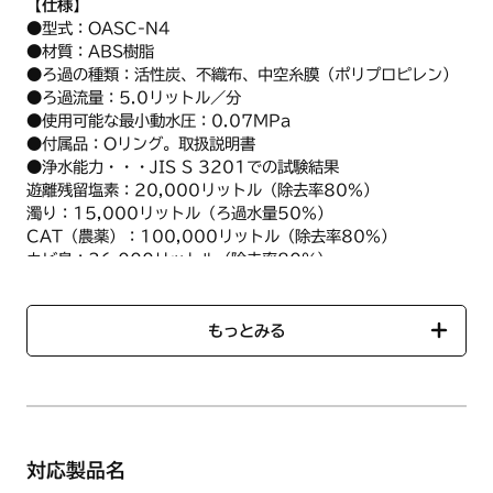
【仕様】
●型式：OASC-N4
●材質：ABS樹脂
●ろ過の種類：活性炭、不織布、中空糸膜（ポリプロピレン）
●ろ過流量：5.0リットル／分
●使用可能な最小動水圧：0.07MPa
●付属品：Oリング。取扱説明書
●浄水能力・・・JIS S 3201での試験結果
遊離残留塩素：20,000リットル（除去率80%）
濁り：15,000リットル（ろ過水量50%）
CAT（農薬）：100,000リットル（除去率80%）
カビ臭：36,000リットル（除去率80%）
●交換時期：1年（1日あたりの使用量40リットル）
●製造元：株式会社キッツマイクロフィルター
もっとみる
【使用方法/使用上の注意事項】
2015年3月末よりメーカモデルチェンジによる
性能・仕様向上、定価アップのため品コード変更あり
後継品：SGS7W88
対応製品名