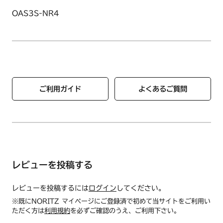
※カートリッジの機種確認・交換作業をご依頼される場合は、
OAS3S-NR4
下記にご連絡ください
株式会社ノーリツコンタクトセンター（修理・故障相談）
通話料無料：0120-911-026（ガイダンスに従い、修
理・故障相談窓口「1番」を押してください）
携帯電話からはナビダイヤル：0570-064-910（通話料
金がかかります）
注）株式会社ノーリツコンタクトセンターに機種確認・交換作
ご利用ガイド
よくあるご質問
業をご依頼された場合の費用は、訪問時に別途請求となります
ので依頼時にご確認ください。（カートリッジ購入代金には含
んでおりません）
レビューを投稿する
レビューを投稿するには
ログイン
してください。
※既にNORITZ マイページにご登録済で初めて当サイトをご利用い
ただく方は
利用規約
を必ずご確認のうえ、ご利用下さい。