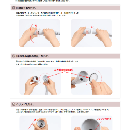
YR530A
YR530B
YR530C
YR530ZB
YR530ZC
YR532
YR532A
YR532B
YR532C
YR532PU
YR534
YR534D
YR534Z
YR535
YR535D
YR540
YR540D
YR541
YR541D
YR543
YR544
YR545