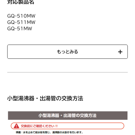
対応製品名
GQ-510MW
GQ-511MW
GQ-51MW
GQ-520MW
GQ-521MW
GQ-52MW
もっとみる
GQ-54MW
GQ-54MWZ
GQ-55MW
GQ-57MW
GQ-58MW
HY501
小型湯沸器・出湯管の交換方法
HY502
R5-30
R5-35
YR530