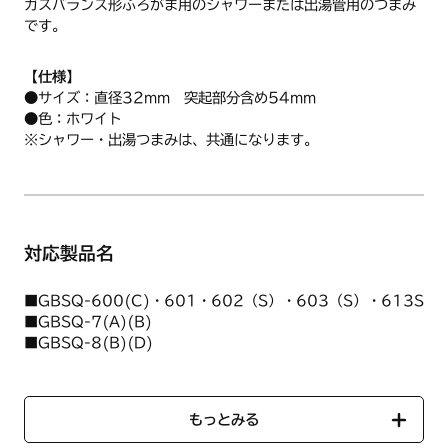
ガスバランス形ふろがま用のシャワーまたは出湯管用のつまみ
です。
【仕様】
●サイズ：直径32mm 突起部分含め54mm
●色：ホワイト
※シャワー・出湯つまみは、共通になります。
対応製品名
■GBSQ-600(C)・601・602（S）・603（S）・613S
■GBSQ-7(A)(B)
■GBSQ-8(B)(D)
■GBSQ-802S・812S
もっとみる