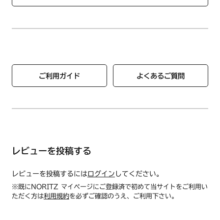
【使用方法/使用上の注意事項】
・火のそばに置かないでください。
・たわし又は、みがき粉で磨くときずがつくことがあります。
・手をついたり、乗ったりしないでください。
・硫黄分を含む入浴剤や温泉水などをご使用されますとふろふ
たが変色することがありますのでご注意ください。
【お手入れのしかた】
ご利用ガイド
よくあるご質問
・ふろふたを洗うときには、中性の浴槽洗剤をご使用くださ
い。汚れ落としに塗料用のシンナー、塩素系の洗浄剤、漂白
剤、カビ取り剤、及びみがき粉、固いたわしなどはふろふたを
痛めますので絶対に使用しないでください。
・いつも濡れたままの状態ですと、カビが発生しやすくなりま
す。ときどき陰干しをしてください。
レビューを投稿する
レビューを投稿するには
ログイン
してください。
※既にNORITZ マイページにご登録済で初めて当サイトをご利用い
ただく方は
利用規約
を必ずご確認のうえ、ご利用下さい。