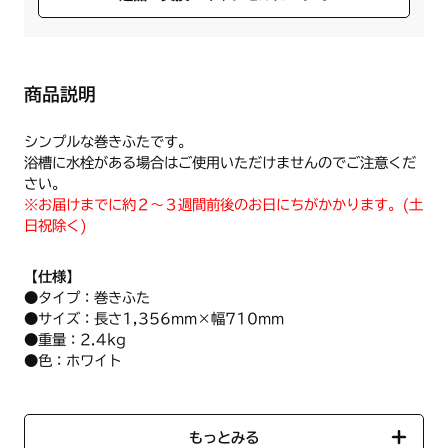
商品説明
シンプルな巻きふたです。
浴槽に水栓がある場合はご使用いただけませんのでご注意くだ
さい。
※お届けまでに約２～３週間前後のお日にちがかかります。(土
日祝除く)
【仕様】
●タイプ：巻きふた
●サイズ：長さ1,356mm×幅710mm
●重量：2.4kg
●色：ホワイト
●材質：ポリプロピレン樹脂
●耐熱温度：110℃
もっとみる