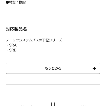
●材質：樹脂
対応製品名
ノーリツシステムバスの下記シリーズ
・SRA
・SRB
・STA
・S
・M
もっとみる
・SBP
・MTA
・ETA
・MTB
・BTA
・SUA
・XUA
・XUB