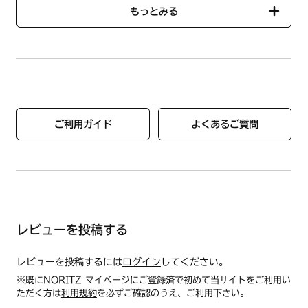
【使用方法/使用上の注意事項】
もっとみる
●ご使用方法
とても柔らかな素材です。コースターのうえにグラスなどをの
せますと接地面がフラットになります。また優れたクッション
性でグラスなどを置いたときなどに生じる衝撃音を和らげてく
れます。柔軟性に富んだ素材は、グラスなどを傷つけにくくす
る特長があります。コースターをたとえ床に落としても割れた
り欠けたりする心配がありません。絞れば吸水力が回復し、繰
り返し何度でもご使用いただけます。
ご利用ガイド
よくあるご質問
●お手入れについて
本品を使用後汚れたまま放置するとカビなどの発生原因になり
ます。飲み物などを吸収したあとは、水で本品の芯の部分まで
よく洗い、汚れを落としてからぎゅっと絞り、しっかり乾燥さ
せてから保管してください。汚れがひどい場合は、石けんや中
性洗剤などでやさしくもみ洗いし、汚れを落としてください。
suuu商品は、微細な気孔（あな）の集合体ですので、石けん
レビューを投稿する
や中性洗剤をご使用いただきますと泡切れが悪いおそれがあり
ます。根気よくすすいで、しっかりしぼって乾燥させ保管して
レビューを投稿するには
ログイン
してください。
ください。本品は色落ちすることがあるため、白物・淡色物の
※既にNORITZ マイページにご登録済で初めて当サイトをご利用い
衣類やクロス等と接触させたり、一緒に置くことは避けてくだ
ただく方は
利用規約
を必ずご確認のうえ、ご利用下さい。
さい。水以外の色のついた液体を吸収した場合（コーヒーや赤