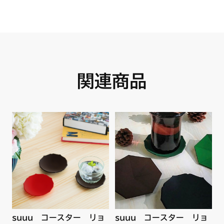
ワインなど）、色素が付着して洗っても取り除くことができな
い場合があります。特に薄い色のコースターについてはその傾
向が強いです。色素が残っていても吸水力は、それほど落ちな
い可能性がありますが、見た目は使用によるシミが残っている
印象となることがあります。本品を洗濯ばさみで挟んだり、折
り曲げたまま保管しますと挟みあとや変形の原因となるのでご
注意ください。漂白剤は、素材劣化の原因となるため使用しな
いでください。本品の耐熱温度は100℃ですので、温かい飲み
関連商品
物にもご使用いただけます。しかし、熱湯の中に入れたり、高
温になる場所、直射日光下に放置しないでください。とても柔
らかい素材ですので、小さなお子さまでも、本品をちぎること
ができます。ちぎったものを誤飲してしまう危険性があります
ので、小さなお子さまの手の届くところには置かないでくださ
い。コースターの反りは、ご使用期間が長くなるにつれフラッ
ト状態に近づいていきます。廃棄時は、可燃物として各自治体
の定める方法に従って処理してください。
suuu コースター リョ
suuu コースター リョ