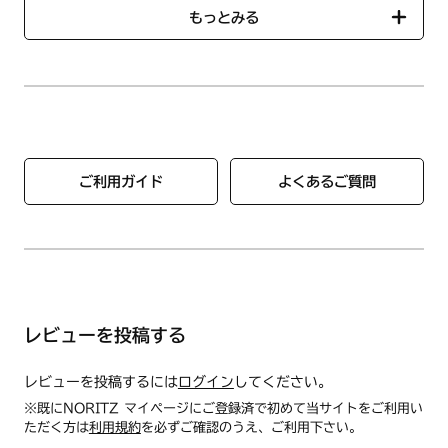
●材質：持ち手・プレート/TPR 、芯・合成プラスチック
もっとみる
●サイズ：約44cm×7cm
●総重量：450g
●カラー：オレンジ
●製造：東急スポーツオアシス
ご利用ガイド
よくあるご質問
レビューを投稿する
レビューを投稿するには
ログイン
してください。
※既にNORITZ マイページにご登録済で初めて当サイトをご利用い
ただく方は
利用規約
を必ずご確認のうえ、ご利用下さい。