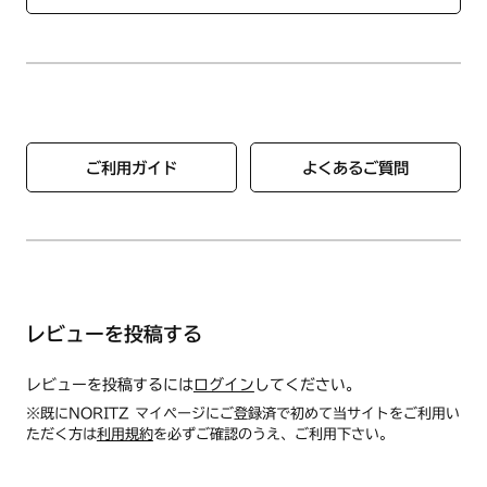
●たわし又は、みがき粉で磨くと傷がつくことがあります。
手をついたり、乗ったりしないでください。
●硫黄分を含む入浴剤や温泉水などをご使用されますとふろふ
たが変色することがありますのでご注意ください。
【お手入れのしかた】
●ふろふたを洗うときには中性の浴槽洗剤をご使用ください。
●汚れ落としに塗料用のシンナー、塩素系の洗浄剤、漂白剤、
ご利用ガイド
よくあるご質問
カビ取り剤、およびみがき粉、固いたわしなどはふろふたを傷
めますので絶対に使用しないでください。
●いつも濡れたままの状態ですとカビが発生しやすくなりま
す。ときどき陰干しをしてください。
レビューを投稿する
レビューを投稿するには
ログイン
してください。
※既にNORITZ マイページにご登録済で初めて当サイトをご利用い
ただく方は
利用規約
を必ずご確認のうえ、ご利用下さい。