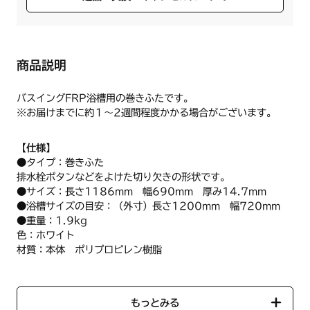
商品説明
バスイングFRP浴槽用の巻きふたです。
※お届けまでに約１～2週間程度かかる場合がございます。
【仕様】
●タイプ：巻きふた
排水栓ボタンなどをよけた切り欠きの形状です。
●サイズ：長さ1186mm 幅690mm 厚み14.7mm
●浴槽サイズの目安：（外寸）長さ1200mm 幅720mm
●重量：1.9kg
色：ホワイト
材質：本体 ポリプロピレン樹脂
【使用方法/使用上の注意事項】
●火のそばに置かないでください。
もっとみる