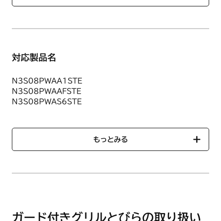
対応製品名
N3S08PWAA1STE
N3S08PWAAFSTE
N3S08PWAS6STE
N3S08PWASKSTE
N3S08PWASKSTES
N3S08PWASPSTE
もっとみる
N3S08PWASPSTES
N3S08PWASSTE
N3S09PWAA1STE
N3S09PWAAFSTE
N3S09PWAS6STE
N3S09PWASKSTE
N3S09PWASKSTES
ガード付きグリルとびらの取り扱い