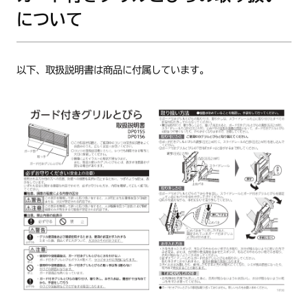
N3S09PWASPSTE
について
N3S09PWASPSTES
N3S09PWASSTE
NS08VSE
以下、取扱説明書は商品に付属しています。
NS09VSE
S08ASKSTE
S09ASKSTE