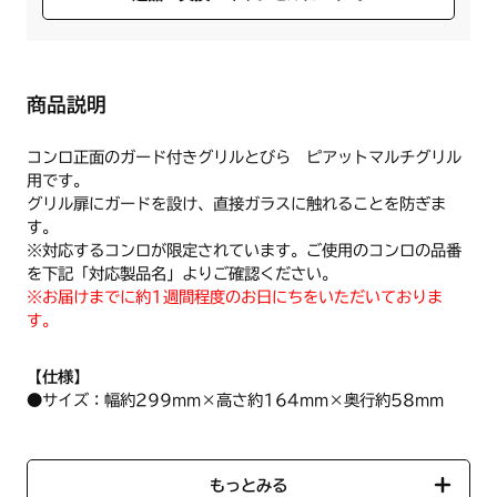
商品説明
コンロ正面のガード付きグリルとびら ピアットマルチグリル
用です。
グリル扉にガードを設け、直接ガラスに触れることを防ぎま
す。
※対応するコンロが限定されています。ご使用のコンロの品番
を下記「対応製品名」よりご確認ください。
※お届けまでに約1週間程度のお日にちをいただいておりま
す。
【仕様】
●サイズ：幅約299mm×高さ約164mm×奥行約58mm
●グリルガード：材質SWM-B メッキ仕上げ
●グリルガードの線材のすき間：4mm
●色：シルバー（取手部）
もっとみる
【ハーマン品コード】DP0156ST