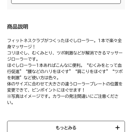
商品説明
フィットネスクラブがつくったほぐしローラー。1本で楽々全
身マッサージ！
コリほぐし、むくみとり、ツボ刺激などが解消できるマッサー
ジローラーです。
ほぐしローラー1本あればこんなに便利。“むくみをとって血
行促進”“腰などのハリをほぐす”“肩こりをほぐす”“ツボ
を刺激”など使い方は色々。
体のサイズに合わせて大きさの違うローラープレートの位置を
変更できて、ピンポイントにほぐせます！
※写真はイメージです。カラーの発注間違いにご注意くださ
い。
【仕様】
●材質：持ち手・プレート/TPR 、芯・合成プラスチック
もっとみる
●サイズ：約44cm×7cm