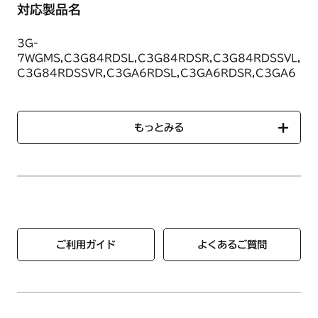
対応製品名
3G-
7WGMS,C3G84RDSL,C3G84RDSR,C3G84RDSSVL,
C3G84RDSSVR,C3GA6RDSL,C3GA6RDSR,C3GA6
RDSSVL,C3GA6RDSSVR,C3W84RDTS1SVL,C3W84
RDTS1SVR,C3W84RDTS2SVL,C3W84RDTS2SVR,C
3W84RDTSL,C3W84RDTSL-
もっとみる
JA,C3W84RDTSR,C3W84RDTSR-
JA,C3W84RDTSSVL,C3W84RDTSSVR,C3W89RDTS
1SVL,C3W89RDTS1SVR,C3W89RDTS2SVL,C3W89
RDTS2SVR,C3W89RDTS3L,C3W89RDTS3R,C3W8
9RDTS3STL,C3W89RDTS3STR,C3W89RDTSL,C3
W89RDTSL-JA,C3W89RDTSR,C3W89RDTSR-
JA,C3W89RDTSSVL,C3W89RDTSSVR,C3W99RDTS
1SVL,C3W99RDTS1SVR,C3W99RDTS2SVL,C3W99
ご利用ガイド
よくあるご質問
RDTS2SVR,C3W99RDTS3STL,C3W99RDTS3STR,C
3W99RDTSL,C3W99RDTSR,C3W99RDTSSVL,C3W
99RDTSSVR,C3WA6RDTS1SVL,C3WA6RDTS1SVR,
C3WA6RDTS2SVL,C3WA6RDTS2SVR,C3WA6RDTS
L,C3WA6RDTSR,C3WA6RDTSSVL,C3WA6RDTSSV