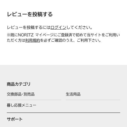
R,C3WA8RDTS1SVL,C3WA8RDTS1SVR,C3WA8RD
TS2SVL,C3WA8RDTS2SVR,C3WA8RDTS3STL,C3W
レビューを投稿する
A8RDTS3STLJA,C3WA8RDTS3STR,C3WA8RDTS3
STRJA,C3WA8RDTSL,C3WA8RDTSLJA,C3WA8RDT
SR,C3WA8RDTSRJA,C3WA8RDTSSVL,C3WA8RDT
レビューを投稿するには
ログイン
してください。
SSVR,C3WA9RDTS1SVL,C3WA9RDTS1SVR,C3WA
※既にNORITZ マイページにご登録済で初めて当サイトをご利用い
9RDTS2SVL,C3WA9RDTS2SVR,C3WA9RDTS3L,C3
ただく方は
利用規約
を必ずご確認のうえ、ご利用下さい。
WA9RDTS3R,C3WA9RDTS3STL,C3WA9RDTS3STL
JA,C3WA9RDTS3STR,C3WA9RDTS3STRJA,C3WA9
RDTSL,C3WA9RDTSLJA,C3WA9RDTSR,C3WA9RD
TSRJA,C3WA9RDTSSVL,C3WA9RDTSSVR,DG3284
DSL,DG3284DSR,DG3284DSSVL,DG3284DSSVR,
DG3285DS3SVL,DG3285DS3SVR,DG3285DSL,DG
3285DSR,DG3285DSSVL,DG3285DSSVR,DG32A6
商品カテゴリ
DSL,DG32A6DSR,DG32A6DSSVL,DG32A6DSSVR,
DG32A7DS5SVL,DG32A7DS5SVR,DG32A7DSL,DG
交換部品･別売品
生活用品
32A7DSR,DG32A7DSSVL,DG32A7DSSVR,DG3784
DSSVL,DG3784DSSVR,DG3785DSSVL,DG3785DS
暮し応援メニュー
SVR,DG37A6DSSVL,DG37A6DSSVR,DG37A7DSSV
L,DG37A7DSSVR,DW3284DTSL,DW3284DTSR,DW
サポート
3284DTSSVEL,DW3284DTSSVER,DW3284DTSSVL