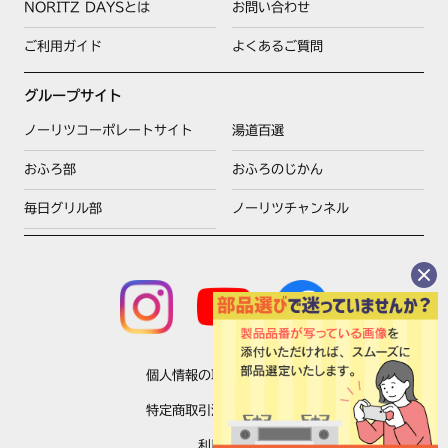
,DW3284DTSSVR,DW3285DTS1SVL,DW3285DTS
NORITZ DAYSとは
お問い合わせ
1SVR,DW3285DTS2SVL,DW3285DTS2SVR,DW32
85DTS3SVL,DW3285DTS3SVR,DW3285DTSL,DW
ご利用ガイド
よくあるご質問
3285DTSR,DW3285DTSSVEL,DW3285DTSSVER,D
W3285DTSSVL,DW3285DTSSVR,DW3289DTS1SV
グループサイト
L,DW3289DTS1SVR,DW3289DTS2SVL,DW3289D
TS2SVR,DW3289DTS3STL,DW3289DTS3STR,DW3
ノーリツコーポレートサイト
湯道百選
289DTSL,DW3289DTSR,DW3299DTS3STL,DW32
おふろ部
おふろのじかん
99DTS3STR,DW3299DTSL,DW3299DTSR,DW32A
6DTSL,DW32A6DTSR,DW32A6DTSSVL,DW32A6D
毎日グリル部
ノーリツチャンネル
TSSVR,DW32A7DTS1SVL,DW32A7DTS1SVR,DW32
A7DTS2SVL,DW32A7DTS2SVR,DW32A7DTS5SVL,
DW32A7DTS5SVR,DW32A7DTSL,DW32A7DTSR,D
W32A7DTSSVL,DW32A7DTSSVR,DW32A8DTS3ST
L,DW32A8DTS3STR,DW32A8DTSL,DW32A8DTSR,
DW32A9DTS1SVL,DW32A9DTS1SVR,DW32A9DTS
2SVL,DW32A9DTS2SVR,DW32A9DTS3STL,DW32A
9DTS3STR,DW32A9DTSL,DW32A9DTSR,DW3784
個人情報の取扱いについて
DTSSVL,DW3784DTSSVR,DW3785DTSSVEL,DW37
85DTSSVER,DW3785DTSSVL,DW3785DTSSVR,DW
特定商取引法に基づく表示
37A6DTSSVL,DW37A6DTSSVR,DW37A7DTSSVL,D
W37A7DTSSVR,HR-M863P-X2HL,HR-M863P-
利用規約