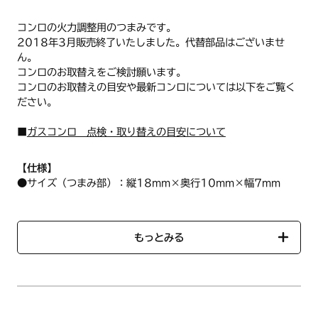
コンロの火力調整用のつまみ
です。
2018年3月
販売終了いたしました。代替部品はございませ
ん。
コンロのお取替えをご検討願います。
コンロのお取替えの目安や最新コンロについては以下をご覧く
ださい。
■
ガスコンロ 点検・取り替えの目安について
【仕様】
●サイズ（つまみ部）：縦18mm×奥行10mm×幅7mm
●材質：ABS樹脂
●色：黒
※1個入
もっとみる
【ハーマン品コード】DW0D120700205