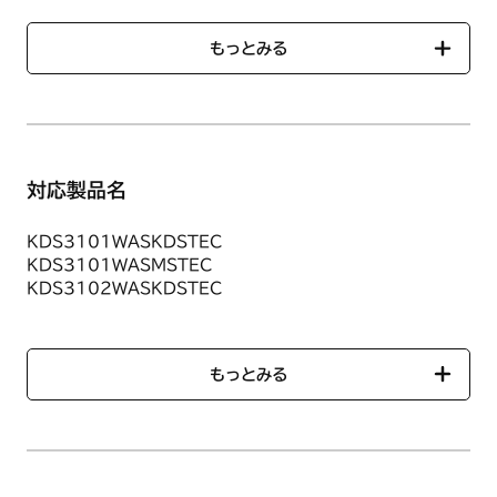
もっとみる
「対応製品検索」では、ご使用のコンロに対応する部品一覧を
ご確認いただけます。
対応製品名
KDS3101WASKDSTEC
KDS3101WASMSTEC
【ごとく（小）】1個
KDS3102WASKDSTEC
小バーナー用ごとくです。
KDS3102WASMSTEC
KDS3102WASYSTEC
商品名：ごとくS/HG（HM02）
KDS3603WAS4BREC
商品番号：【ノーリツコード】SRG7561【ハーマンコード】
もっとみる
KDS3603WASKDSTEC
DG3C120470202
KDS3604WASKDSTEC
KDS3604WASMSTEC
●サイズ
KDS3605WASKDSTEC
直径：約165mm（ツメ部分含む）
KDS3605WASMSTEC
内径：約112mm（最大）