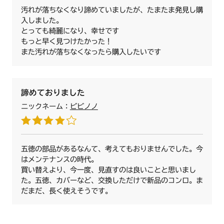
商品名：バーナーリングカバー L/HG
N3S04PWAS4BRE
汚れが落ちなくなり諦めていましたが、たまたま発見し購
商品番号：【ノーリツコード】SRG7566【ハーマンコード】
N3S04PWAS4BREC
入しました。
DS0B120060100
N3S04PWASKSTE
とっても綺麗になり、幸せです
N3S04PWASKSTEC
もっと早く見つけたかった！
●サイズ
N3S04PWASMSTE
また汚れが落ちなくなったら購入したいです
外径：長手部約125mm、短手部約115mm
N3S04PWASMSTEC
内径：約68mm
N3S05PWAS4BRE
●材質
N3S05PWAS4BREC
アルミ
N3S05PWASKSTE
諦めておりました
●色
N3S05PWASKSTEC
ニックネーム：
ビビノノ
グレー
N3S05PWASMSTE
N3S05PWASMSTEC
N3S06PWAS6STE
N3S07PWAS6STE
五徳の部品があるなんて、考えてもおりませんでした。今
N3WN8PWAS2SVE
はメンテナンスの時代。
N3WN8PWAS6SVE
買い替えより、今一度、見直すのは良いことと思いまし
N3WN8PWASKSTE
た。五徳、カバーなど、交換しただけで新品のコンロ。ま
N3WN8PWASMSTE
だまだ、長く使えそうです。
N3WN8PWASZSVE
N3WN9PWAS2SVE
N3WN9PWAS6SVE