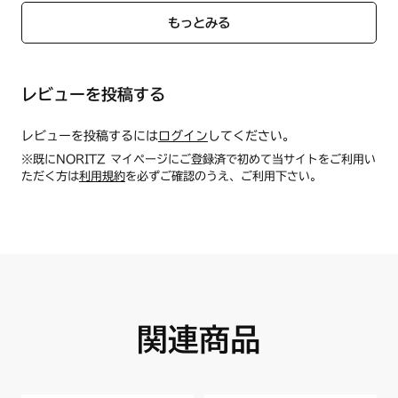
N3WN9PWASKSTE
もっとみる
N3WN9PWASMSTE
N3WN9PWASZSVE
N3WP1PWAS2WHE
N3WP1PWAS6SVE
レビューを投稿する
【バーナーリングカバー（小）】1個
N3WP1PWASZWHE
商品名：バーナーリングカバー S/HG
N3WP2PWAS2WHE
商品番号：【ノーリツコード】SRG7568【ハーマンコード】
レビューを投稿するには
ログイン
してください。
N3WP2PWAS6SVE
DS0B120070105
N3WP2PWASZWHE
※既にNORITZ マイページにご登録済で初めて当サイトをご利用い
●サイズ
N3WP3PWAS2SVE
ただく方は
利用規約
を必ずご確認のうえ、ご利用下さい。
外径：長手部約109mm、短手部約101mm
N3WP3PWAS6SVE
内径：約52mm
N3WP3PWASZSVE
●材質
N3WP4PWAS2SVE
アルミ
N3WP4PWAS6SVE
●色
N3WP4PWASZSVE
グレー
N3WP5PWAS4BRE
N3WP5PWASKSTE
N3WP5PWASMSTE
関連商品
N3WP6PWAS4BRE
N3WP6PWASKSTE
N3WP6PWASMSTE