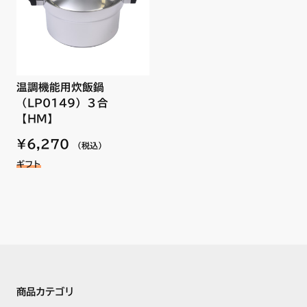
NS054REC
NS05MBEC
NWN8SVE
NWN8VSE
NWN8ZVE
NWN9SVE
温調機能用炊飯鍋
NWN9VSE
（LP0149）３合
NWN9ZVE
【HM】
NWP1SWE
NWP1ZWE
¥6,270
（税込）
NWP2SWE
ギフト
NWP2ZWE
NWP5VSE
NWP6VSE
商品カテゴリ