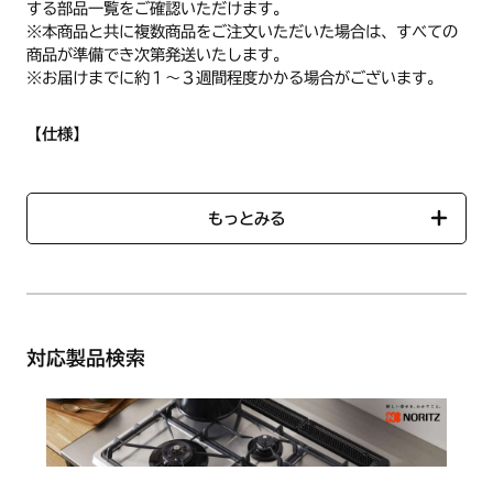
する部品一覧をご確認いただけます。
※本商品と共に複数商品をご注文いただいた場合は、すべての
商品が準備でき次第発送いたします。
※お届けまでに約１～３週間程度かかる場合がございます。
【仕様】
【ごとく（大）】2個
大バーナー用ごとくです。左右共通です。
もっとみる
商品名：ごとくHG
商品番号：【ノーリツコード】SRB7051【ハーマンコード】
LG0F120030109
●サイズ
直径：約224mm（ツメ部分含む）
対応製品検索
内径：約126mm（最大）
●色
グレー