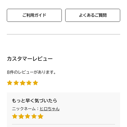
KDS3605WASYSTEC
KDW36N8WASKSTE
●色
KDW36N8WASMSTE
グレー
ご利用ガイド
よくあるご質問
KDW36N9WASKSTE
KDW36N9WASMSTE
KNWR1SWE
N3S01PWAS4BRE
N3S01PWAS4BREC
N3S01PWASKSTE
N3S01PWASKSTEC
カスタマーレビュー
N3S01PWASMSTE
N3S01PWASMSTEC
N3S02PWAS4BRE
8件のレビューがあります。
N3S02PWAS4BREC
N3S02PWASKSTE
N3S02PWASKSTEC
N3S02PWASMSTE
もっと早く気づいたら
N3S02PWASMSTEC
【バーナーリングカバー（大）】2個
N3S03PWAS4BRE
ニックネーム：
ヒロちゃん
N3S03PWAS4BREC
大バーナー用バーナーリングカバーです。左右共通です。
N3S03PWASKSTE
N3S03PWASKSTEC