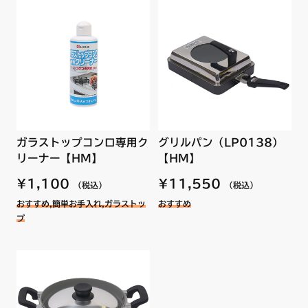
N3WR1PWAS2WHE
N3WR1PWAS6SVE
N3WR1PWASZWHE
N3WR2PWAS2WHE
N3WR2PWAS6SVE
N3WR2PWASZWHE
N3WR3PWAS2SVE
N3WR3PWAS6SVE
N3WR3PWASZSVE
N3WR4PWAS2SVE
ガラストップコンロ専用ク
グリルパン（LP0138）
N3WR4PWAS6SVE
リーナー【HM】
【HM】
N3WR4PWASZSVE
【ハーマン品コード】DP0524GU
N3WR5PWAS4BRE
¥1,100
¥11,550
（税込）
（税込）
N3WR5PWASKSTE
N3WR5PWASMSTE
おすすめ,簡単お手入れ,ガラストッ
おすすめ
N3WR6PWAS4BRE
プ
N3WR6PWASKSTE
N3WR6PWASMSTE
NS01MBEC
NS02MBEC
NS044REC
NS04MBEC